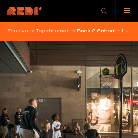
Hyppää
sisältöön
Etusivu
→
Tapahtumat
→
Back 2 School – Löydä oma lajisi