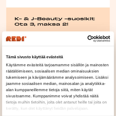
K- & J-Beauty -suosikit
Ota 3, maksa 2!
Valitse kolme K-Beauty- tai J-Beauty-tuotetta,
me tarjoamme edullisimman. Tarjous koskee
valikoituja brändejä, kuten Kiku Masamune,
...
Lue lisää
Tämä sivusto käyttää evästeitä
Käytämme evästeitä tarjoamamme sisällön ja mainosten
Voimassa 31.7. - 16.8.
räätälöimiseen, sosiaalisen median ominaisuuksien
tukemiseen ja kävijämäärämme analysoimiseen. Lisäksi
Godies Pop-Up
jaamme sosiaalisen median, mainosalan ja analytiikka-
alan kumppaneillemme tietoja siitä, miten käytät
sivustoamme. Kumppanimme voivat yhdistää näitä
tietoja muihin tietoihin, joita olet antanut heille tai joita on
kerätty, kun olet käyttänyt heidän palvelujaan.