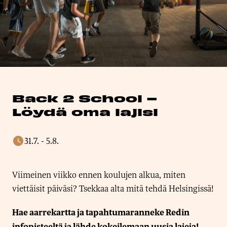
Back 2 School –
Löydä oma lajisi
31.7.
-
5.8.
Viimeinen viikko ennen koulujen alkua, miten
viettäisit päiväsi? Tsekkaa alta mitä tehdä Helsingissä!
Hae aarrekartta ja tapahtumaranneke Redin
infopisteeltä ja lähde kokeilemaan uusia lajeja!