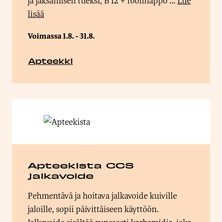
ja jaksamisen tueksi, B 12 + foolihappo ...
Lue
lisää
Voimassa 1.8. - 31.8.
Apteekki
Apteekista CCS
jalkavoide
Pehmentävä ja hoitava jalkavoide kuiville
jaloille, sopii päivittäiseen käyttöön.