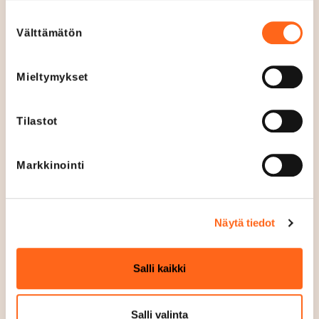
Suostumuksen
Välttämätön
valinta
-25% lastenvaatteista
Jäsenille -25%
Mieltymykset
lastenvaatteista kun
ostat vähintään 2
tuotetta
Tilastot
Tarjous koskee normaalihintaisia
lastenvaatteita. Tarjous on voimassa uusille ja
Markkinointi
nykyisille More at LIndex-jäseniä.
Voimassa 6.8. - 12.8.
Näytä tiedot
Lindex
Salli kaikki
Salli valinta