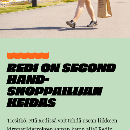
REDI ON SECOND
HAND-
SHOPPAILIJAN
KEIDAS
Tiesitkö, että Redissä voit tehdä usean liikkeen
kirpparikierroksen saman katon alla? Redin