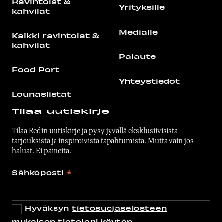
Ravintolat &
Yrityksille
kahvilat
Medialle
Kaikki ravintolat &
kahvilat
Palaute
Food Port
Yhteystiedot
Lounaslistat
Tilaa uutiskirje
Tilaa Redin uutiskirje ja pysy jyvällä eksklusiivisista
tarjouksista ja inspiroivista tapahtumista. Mutta vain jos
haluat. Ei paineita.
Sähköposti
*
Hyväksyn
tietosuojaselosteen
mukaisen tietojeni käytön.