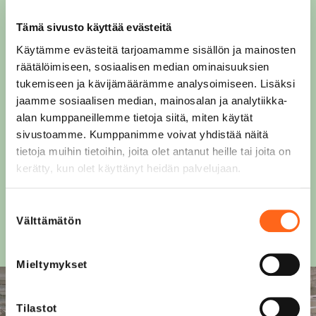
Aina ainutlaatuista
Tämä sivusto käyttää evästeitä
Käytämme evästeitä tarjoamamme sisällön ja mainosten
räätälöimiseen, sosiaalisen median ominaisuuksien
Fida Secondhand on uudelleen käyttöä arvostavan
tukemiseen ja kävijämäärämme analysoimiseen. Lisäksi
aarreaitta. Katumuotia, keräilytavaraa ja
jaamme sosiaalisen median, mainosalan ja analytiikka-
designtuotteita aivan kättesi ulottuvilla 3.
alan kumppaneillemme tietoja siitä, miten käytät
kerroksessa, mikäli kiinnostaa tehdä ostoksia, jotka
sivustoamme. Kumppanimme voivat yhdistää näitä
muuttavat maailmaa.
tietoja muihin tietoihin, joita olet antanut heille tai joita on
kerätty, kun olet käyttänyt heidän palvelujaan.
Lue lisää
Suostumuksen
Välttämätön
valinta
Mieltymykset
Tilastot