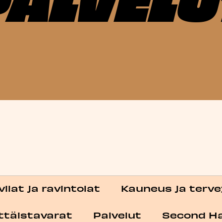
Kategoriat
ilat ja ravintolat
Kauneus ja terve
ittäistavarat
Palvelut
Second H