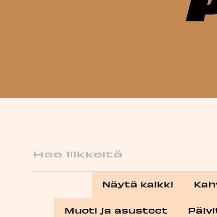
Hae
Näytä kaikki
Kahv
Muoti ja asusteet
Päiv