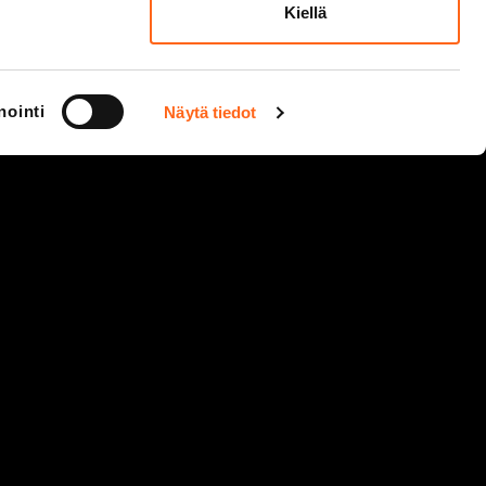
Kiellä
nointi
Näytä tiedot