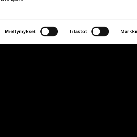
Pohjakartat
Tarjoukset
Yrityksille
Ravintolat &
kahvilat
Mieltymykset
Tilastot
Markki
Medialle
Kaikki ravintolat
& kahvilat
Palaute
Food Port
Yhteystiedot
Lounaslistat
+358 44 755 4308
info@redi.fi