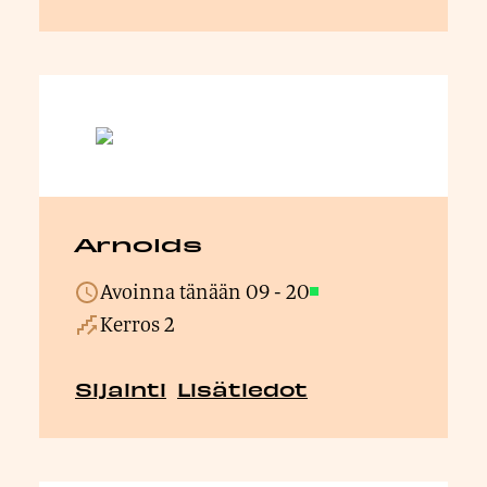
Arnolds
Avoinna tänään
09
-
20
Avoinna
Kerros 2
Sijainti
Lisätiedot