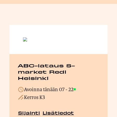
ABC-lataus S-
market Redi
Helsinki
Avoinna tänään
07
-
22
Avoinna
Kerros K3
Sijainti
Lisätiedot