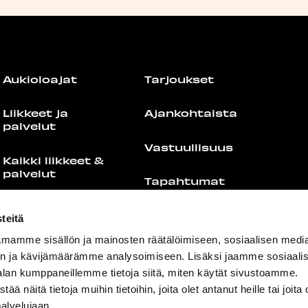
Aukioloajat
Tarjoukset
Liikkeet ja
Ajankohtaista
palvelut
Vastuullisuus
Kaikki liikkeet &
palvelut
Tapahtumat
Liikuntakeskus
Info
teitä
Redi
mamme sisällön ja mainosten räätälöimiseen, sosiaalisen medi
Näin saavut
Second Hand
n ja kävijämäärämme analysoimiseen. Lisäksi jaamme sosiaali
alan kumppaneillemme tietoja siitä, miten käytät sivustoamme.
Pysäköinti
Viihdemaailma
näitä tietoja muihin tietoihin, joita olet antanut heille tai joita 
palvelujaan.