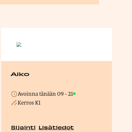
Alko
Avoinna tänään
09
-
21
Avoinna
Kerros K1
Sijainti
Lisätiedot