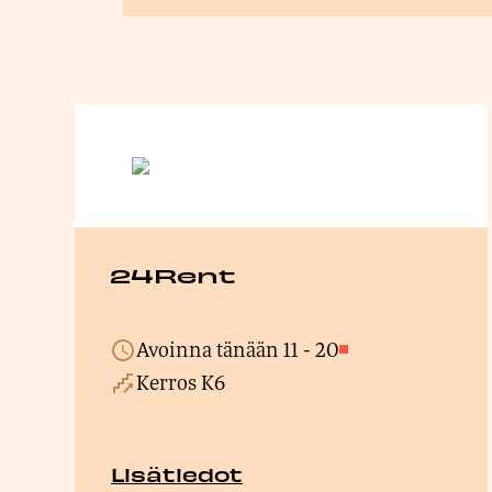
24Rent
Avoinna tänään
11
-
20
Suljettu
Kerros K6
Lisätiedot