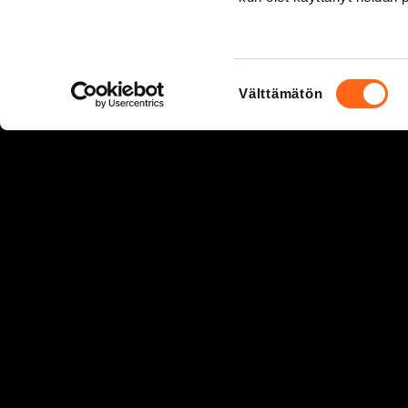
Suostumuksen
Välttämätön
valinta
Hermannin rantatie 5, 00580 Helsinki