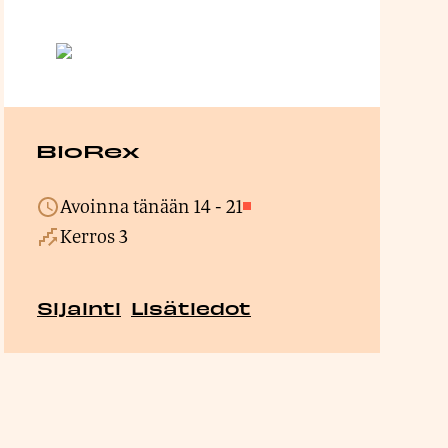
BioRex
Avoinna tänään
14
-
21
Suljettu
Kerros 3
Sijainti
Lisätiedot