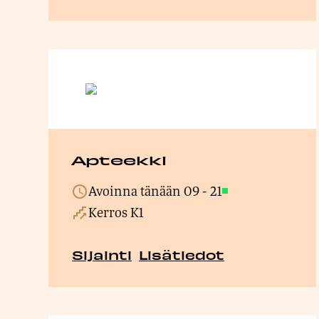
Apteekki
Avoinna tänään
09
-
21
Avoinna
Kerros K1
Sijainti
Lisätiedot