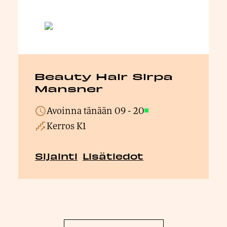
Beauty Hair Sirpa
Mansner
Avoinna tänään
09
-
20
Avoinna
Kerros K1
Sijainti
Lisätiedot