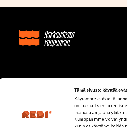
Tämä sivusto käyttää eväs
Käytämme evästeitä tarjoa
ominaisuuksien tukemisee
mainosalan ja analytiikka-
Kumppanimme voivat yhdistää 
kun olet käyttänyt heidän 