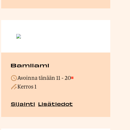
Bamilami
Avoinna tänään
11
-
20
Suljettu
Kerros 1
Sijainti
Lisätiedot