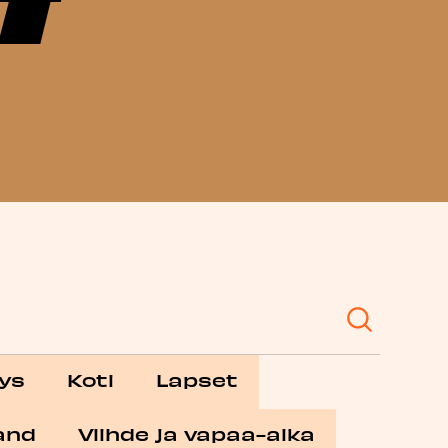
ys
Koti
Lapset
and
Viihde ja vapaa-aika