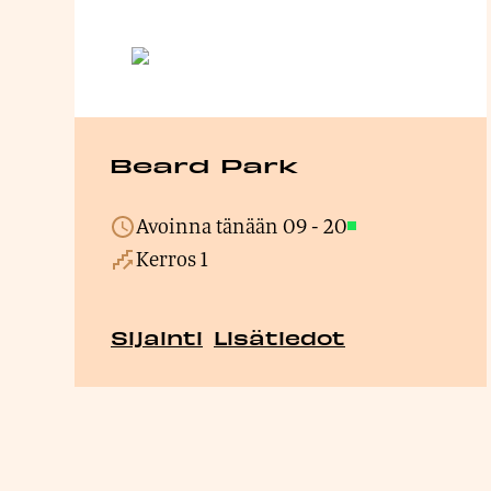
Beard Park
Avoinna tänään
09
-
20
Avoinna
Kerros 1
Sijainti
Lisätiedot