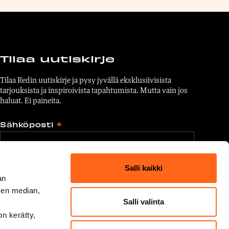
Tilaa uutiskirje
Tilaa Redin uutiskirje ja pysy jyvällä eksklusiivisista
tarjouksista ja inspiroivista tapahtumista. Mutta vain jos
haluat. Ei paineita.
Sähköposti
*
Hyväksyn
tietosuojaselosteen
Salli kaikki
mukaisen tietojeni käytön.
an
sen median,
Salli valinta
on kerätty,