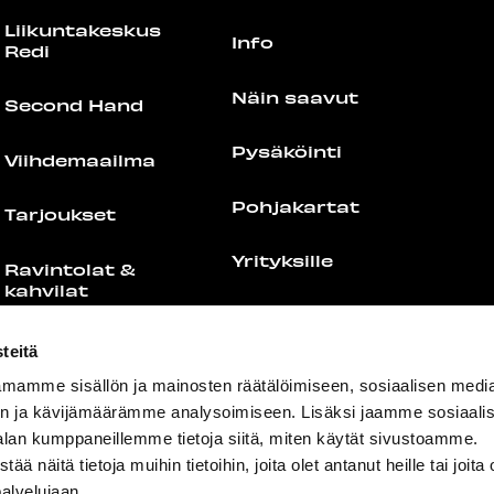
Liikuntakeskus
Info
Redi
Näin saavut
Second Hand
Pysäköinti
Viihdemaailma
Pohjakartat
Tarjoukset
Yrityksille
Ravintolat &
kahvilat
Medialle
Kaikki ravintolat
teitä
& kahvilat
Palaute
mamme sisällön ja mainosten räätälöimiseen, sosiaalisen medi
n ja kävijämäärämme analysoimiseen. Lisäksi jaamme sosiaali
Food Port
Yhteystiedot
alan kumppaneillemme tietoja siitä, miten käytät sivustoamme.
näitä tietoja muihin tietoihin, joita olet antanut heille tai joita 
Lounaslistat
palvelujaan.