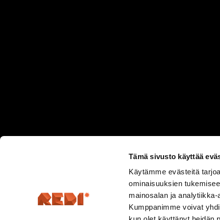
Tämä sivusto käyttää eväs
Käytämme evästeitä tarjoa
ominaisuuksien tukemisee
mainosalan ja analytiikka-
Kumppanimme voivat yhdistää 
kun olet käyttänyt heidän 