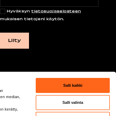
Hyväksyn
tietosuojaselosteen
mukaisen tietojeni käytön.
Salli kaikki
an
sen median,
Salli valinta
on kerätty,