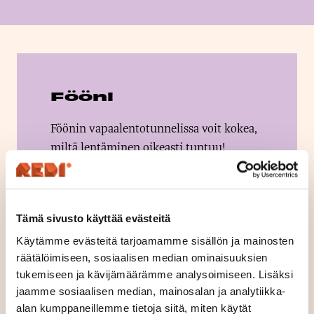
Fööni
Föönin vapaalentotunnelissa voit kokea,
miltä lentäminen oikeasti tuntuu!
Föönin koulutetut ohjaajat opastavat
sinut lentämisen saloihin turvallisesti.
Lentäminen sopii kaikille yli 5-vuotiaille
Tämä sivusto käyttää evästeitä
ja on ikimuistoinen elämys kaikille!
Käytämme evästeitä tarjoamamme sisällön ja mainosten
räätälöimiseen, sosiaalisen median ominaisuuksien
tukemiseen ja kävijämäärämme analysoimiseen. Lisäksi
jaamme sosiaalisen median, mainosalan ja analytiikka-
alan kumppaneillemme tietoja siitä, miten käytät