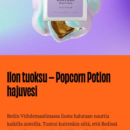
Ilon tuoksu – Popcorn Potion
hajuvesi
Redin Viihdemaailmassa ilosta halutaan nauttia
kaikilla aisteilla. Tuntui kuitenkin siltä, että Redissä