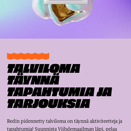
TALVILOMA
TÄYNNÄ
TAPAHTUMIA JA
TARJOUKSIA
Redin pidennetty talviloma on täynnä aktiviteetteja ja
tapahtumia! Suunnista Viihdemaailman läpi, pelaa