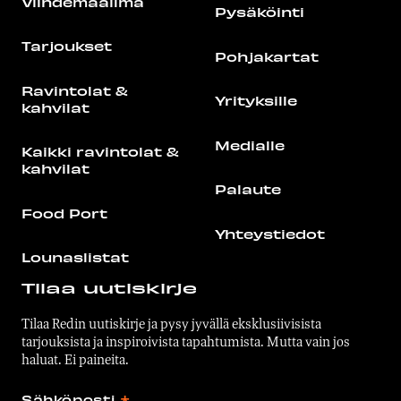
Viihdemaailma
Pysäköinti
Tarjoukset
Pohjakartat
Ravintolat &
Yrityksille
kahvilat
Medialle
Kaikki ravintolat &
kahvilat
Palaute
Food Port
Yhteystiedot
Lounaslistat
Tilaa uutiskirje
Tilaa Redin uutiskirje ja pysy jyvällä eksklusiivisista
tarjouksista ja inspiroivista tapahtumista. Mutta vain jos
haluat. Ei paineita.
Sähköposti
*