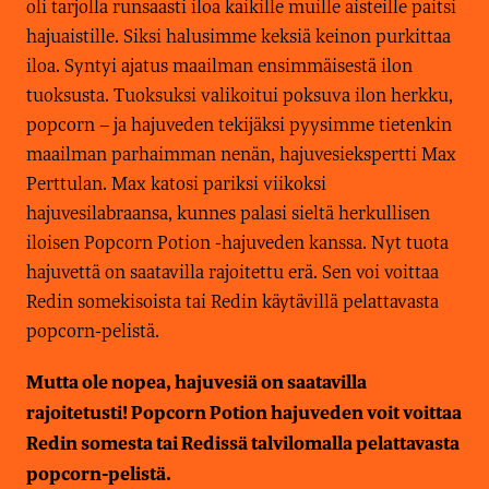
oli tarjolla runsaasti iloa kaikille muille aisteille paitsi
hajuaistille. Siksi halusimme keksiä keinon purkittaa
iloa. Syntyi ajatus maailman ensimmäisestä ilon
tuoksusta. Tuoksuksi valikoitui poksuva ilon herkku,
popcorn – ja hajuveden tekijäksi pyysimme tietenkin
maailman parhaimman nenän, hajuvesiekspertti Max
Perttulan. Max katosi pariksi viikoksi
hajuvesilabraansa, kunnes palasi sieltä herkullisen
iloisen Popcorn Potion -hajuveden kanssa. Nyt tuota
hajuvettä on saatavilla rajoitettu erä. Sen voi voittaa
Redin somekisoista tai Redin käytävillä pelattavasta
popcorn-pelistä.
Mutta ole nopea, hajuvesiä on saatavilla
rajoitetusti! Popcorn Potion hajuveden voit voittaa
Redin somesta tai Redissä talvilomalla pelattavasta
popcorn-pelistä.