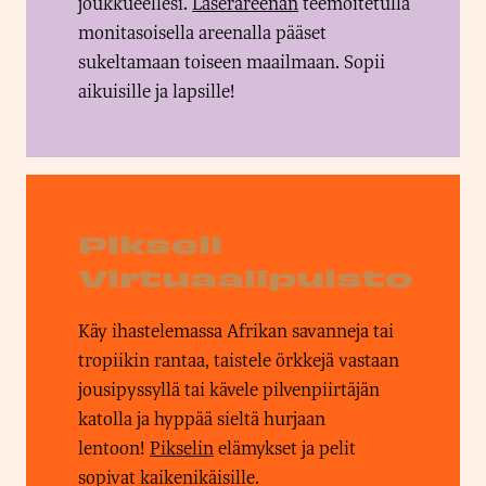
joukkueellesi.
Laserareenan
teemoitetulla
monitasoisella areenalla pääset
sukeltamaan toiseen maailmaan. Sopii
aikuisille ja lapsille!
Pikseli
Virtuaalipuisto
Käy ihastelemassa Afrikan savanneja tai
tropiikin rantaa, taistele örkkejä vastaan
jousipyssyllä tai kävele pilvenpiirtäjän
katolla ja hyppää sieltä hurjaan
lentoon!
Pikselin
elämykset ja pelit
sopivat kaikenikäisille.