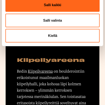
onnistumisen kokemuksia
Salli kaikki
kaikenikäisille seikkailijoille! 24
eritasoista kiipeilyhaastetta varmistavat
niin ensikertalaisen kuin kokeneemman
Salli valinta
konkarin viihtymisen.
Kiellä
Kiipeilyareena
Redin
Kiipeilyareena
on boulderointiin
erikoistunut maailmanluokan
kiipeilyhalli, joka kohoaa läpi kolmen
kerroksen – ylimmän kerroksen
tarjotessa merinäköalan. Sen toistasataa
eritasoista kiipeilyreittiä soveltuvat aina