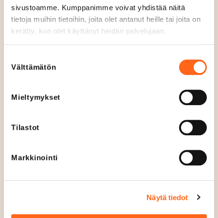
Bio Rex
sivustoamme. Kumppanimme voivat yhdistää näitä
tietoja muihin tietoihin, joita olet antanut heille tai joita on
Tällaista kokemusta et saa
kerätty, kun olet käyttänyt heidän palvelujaan.
kotisohvalla.
BioRexin
salit luovat
ensiluokkaiset puitteet elokuvan
Suostumuksen
tarinaan uppoamiselle. Lisäksi salit 1 & 2
Välttämätön
valinta
tarjoavat mahdollisuuden nauttia
alkoholijuomia sekä tapas-annoksia
Mieltymykset
elokuvanäytöksen yhteydessä.
Tilastot
Markkinointi
Irti Maasta
Irti Maasta
tarjoaa unohtumattomia
Näytä tiedot
itsensä ylittämisen elämyksiä ja