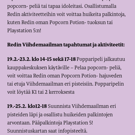
popcorn- peliä tai tapaa idoleitasi. Osallistumalla
Redin aktiviteetteihin voit voittaa huikeita palkintoja,
kuten Redin oman Popcorn Potion- tuoksun tai
Playstation 5:n!
Redin Viihdemaailman tapahtumat ja aktiviteetit:
Popparipeli jalkautuu
19.2.-23.2. klo 14-15 sekä 17-18
kauppakeskuksen käytäville – Pelaa popcorn- peliä,
voit voittaa Redin oman Popcorn Potion- hajuveden
tai etuja Viihdemaailman eri pisteisiin. Popparipelin
voit löytää K1 tai 2 kerroksesta
Suunnista Viihdemaailman eri
19.-25.2.
klo12-18
pisteiden läpi ja osallistu huikeiden palkintojen
arvontaan. Pääpalkintoja Playstation 5!
Suunnistuskartan saat infopisteeltä.