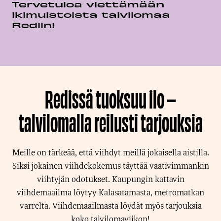
Tervetuloa viettämään
ikimuistoista talvilomaa
Rediin!
Redissä tuoksuu ilo –
talvilomalla reilusti tarjouksia
Meille on tärkeää, että viihdyt meillä jokaisella aistilla.
Siksi jokainen viihdekokemus täyttää vaativimmankin
viihtyjän odotukset. Kaupungin kattavin
viihdemaailma löytyy Kalasatamasta, metromatkan
varrelta. Viihdemaailmasta löydät myös tarjouksia
koko talvilomaviikon!