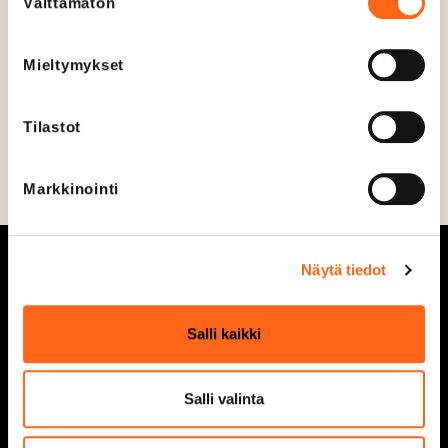
Välttämätön
valinta
Puhelin
+3584578346775
Mieltymykset
Sosiaalinen media
Tilastot
Markkinointi
Näytä tiedot
Salli kaikki
Aukioloajat
Tarjoukset
Liikkeet ja palvelut
Ajankohtaista
Salli valinta
Kaikki liikkeet &
Vastuullisuus