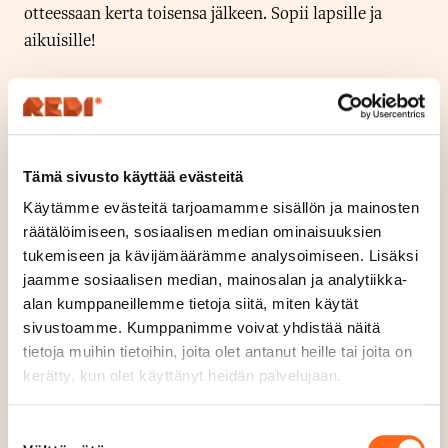
otteessaan kerta toisensa jälkeen. Sopii lapsille ja
aikuisille!
Sijainti
Kerros 3
Tämä sivusto käyttää evästeitä
Avoinna tänään
12
-
18
Käytämme evästeitä tarjoamamme sisällön ja mainosten
S
räätälöimiseen, sosiaalisen median ominaisuuksien
u
Aukioloajat
tukemiseen ja kävijämäärämme analysoimiseen. Lisäksi
l
Ma - To
12
-
18
jaamme sosiaalisen median, mainosalan ja analytiikka-
j
Pe
13
-
19
alan kumppaneillemme tietoja siitä, miten käytät
e
La
12
-
18
sivustoamme. Kumppanimme voivat yhdistää näitä
t
tietoja muihin tietoihin, joita olet antanut heille tai joita on
Su
12
-
17
kerätty, kun olet käyttänyt heidän palvelujaan.
t
Verkkosivut
u
laserareena.fi/
Suostumuksen