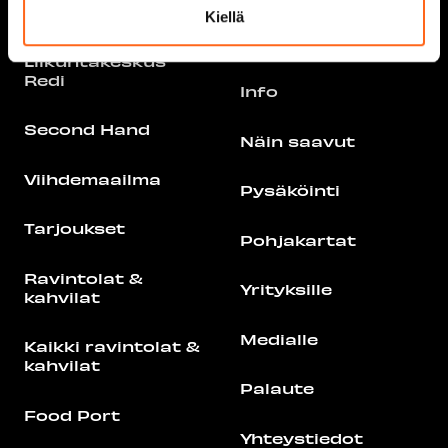
palvelut
Kiellä
Tapahtumat
Liikuntakeskus
Redi
Info
Second Hand
Näin saavut
Viihdemaailma
Pysäköinti
Tarjoukset
Pohjakartat
Ravintolat &
Yrityksille
kahvilat
Medialle
Kaikki ravintolat &
kahvilat
Palaute
Food Port
Yhteystiedot