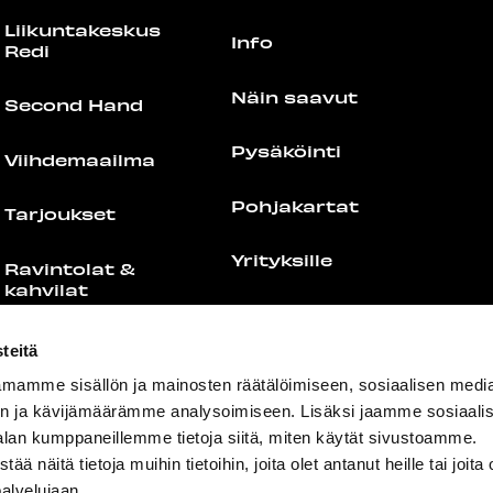
Liikuntakeskus
Info
Redi
Näin saavut
Second Hand
Pysäköinti
Viihdemaailma
Pohjakartat
Tarjoukset
Yrityksille
Ravintolat &
kahvilat
Medialle
Kaikki ravintolat
teitä
& kahvilat
Palaute
mamme sisällön ja mainosten räätälöimiseen, sosiaalisen medi
n ja kävijämäärämme analysoimiseen. Lisäksi jaamme sosiaali
Food Port
Yhteystiedot
alan kumppaneillemme tietoja siitä, miten käytät sivustoamme.
näitä tietoja muihin tietoihin, joita olet antanut heille tai joita 
Lounaslistat
palvelujaan.