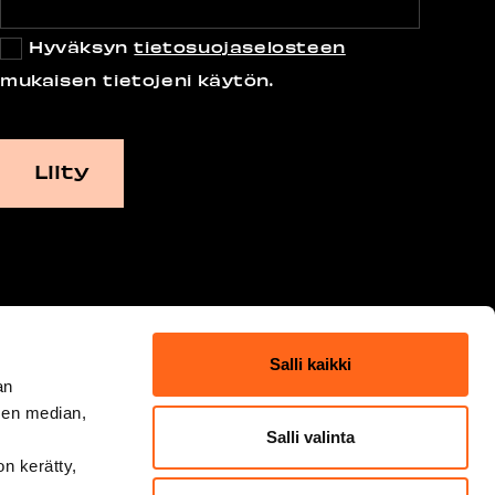
Hyväksyn
tietosuojaselosteen
mukaisen tietojeni käytön.
Salli kaikki
an
sen median,
Salli valinta
on kerätty,