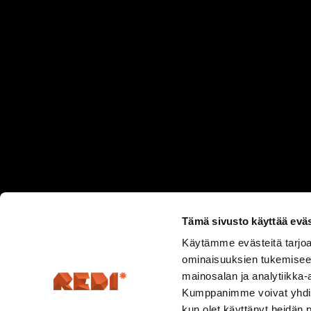
Tämä sivusto käyttää eväs
Käytämme evästeitä tarjoa
ominaisuuksien tukemisee
mainosalan ja analytiikka-
Kumppanimme voivat yhdistää 
kun olet käyttänyt heidän 