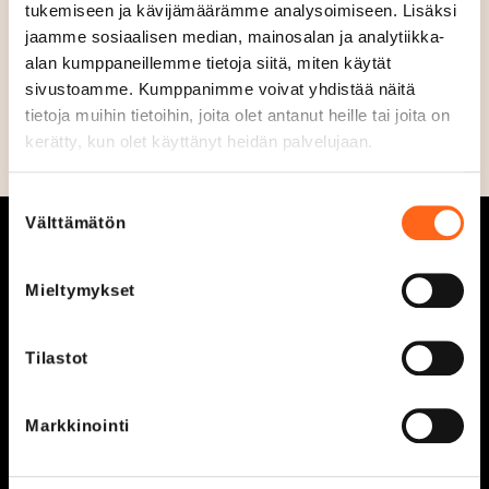
tukemiseen ja kävijämäärämme analysoimiseen. Lisäksi
19.-20.5. Varaa huoltoaikasi ja tutustu Yeplyyn
jaamme sosiaalisen median, mainosalan ja analytiikka-
”Lisätiedot”- linkistä.
alan kumppaneillemme tietoja siitä, miten käytät
sivustoamme. Kumppanimme voivat yhdistää näitä
Ei kesää ilman pyörällä rullailua, varaa siis aikasi nyt!
tietoja muihin tietoihin, joita olet antanut heille tai joita on
kerätty, kun olet käyttänyt heidän palvelujaan.
Suostumuksen
Välttämätön
valinta
Mieltymykset
Aukioloajat
Tarjoukset
Tilastot
Liikkeet ja palvelut
Ajankohtaista
Markkinointi
Kaikki liikkeet &
Vastuullisuus
palvelut
Tapahtumat