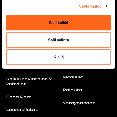
Liikuntakeskus
Näytä tiedot
Redi
Info
Second Hand
Salli kaikki
Näin saavut
Viihdemaailma
Pysäköinti
Salli valinta
Tarjoukset
Pohjakartat
Kiellä
Ravintolat &
Yrityksille
kahvilat
Medialle
Kaikki ravintolat &
kahvilat
Palaute
Food Port
Yhteystiedot
Lounaslistat