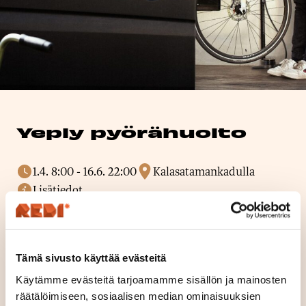
Yeply pyörähuolto
1.4. 8:00
-
16.6. 22:00
Kalasatamankadulla
Lisätiedot
Kaipaako pyöräsi keväthuoltoa?
Tämä sivusto käyttää evästeitä
Yeplyn liikkuva pyörähuolto huoltaa pyöriä Redin
Käytämme evästeitä tarjoamamme sisällön ja mainosten
Kalasatamankadulla useamman kerran kuussa
räätälöimiseen, sosiaalisen median ominaisuuksien
huhtikuusta kesäkuuhun: 28.-29.4., 7.-8.5., sekä