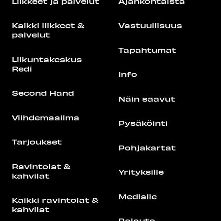
Liikkeet ja palvelut
Ajankohtaista
Kaikki liikkeet &
Vastuullisuus
palvelut
Tapahtumat
Liikuntakeskus
Redi
Info
Second Hand
Näin saavut
Viihdemaailma
Pysäköinti
Tarjoukset
Pohjakartat
Ravintolat &
Yrityksille
kahvilat
Medialle
Kaikki ravintolat &
kahvilat
Palaute