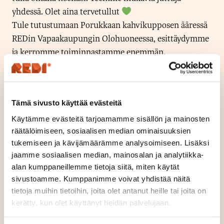
yhdessä. Olet aina tervetullut
Tule tutustumaan Porukkaan kahvikupposen ääressä
REDin Vapaakaupungin Olohuoneessa, esittäydymme
ja kerromme toiminnastamme enemmän.
Ohjelma Redi <3 Commu Yhteisötuvassa, 2.
:
kerroksessa Stadiumia vastapäätä
Tämä sivusto käyttää evästeitä
MA 11.3. Klo 12-19
Käytämme evästeitä tarjoamamme sisällön ja mainosten
räätälöimiseen, sosiaalisen median ominaisuuksien
Seuranasi Commun tiimi, Luovuutta ja ratkaisuja -
tukemiseen ja kävijämäärämme analysoimiseen. Lisäksi
taidetyöpaja
jaamme sosiaalisen median, mainosalan ja analytiikka-
Jenni Kaskimeri (Ratkaisukeskeinen valmentaja &
alan kumppaneillemme tietoja siitä, miten käytät
#1000tekoa tuottaja) &
sivustoamme. Kumppanimme voivat yhdistää näitä
Sami Ekmark (Commu App perustaja & psykiatrinen
tietoja muihin tietoihin, joita olet antanut heille tai joita on
kerätty, kun olet käyttänyt heidän palvelujaan.
sairaanhoitaja)
järjestävät osallistavan taidetyöpajan,