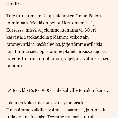
sinulle!
Tule tutustumaan Kaupunkilaisten Oman Pellon
toimintaan. Meillä on pellot Herttoniemessä ja
Korsossa, missä viljelemme luomuna yli 30 eri
kasvista. Satokaudella pidämme viikottain
satomyyntiä ja kesäkahvilaa, järjestämme erilaisia
tapahtumia sekä opastamme planetaarisissa rajoissa
toteutettun ruoantuotannon, viljelyn ja valmistuksen
saloihin.
—
LA 16.3. klo 16.30-19.00, Tule kahville Porukan kanssa
Jokainen kokee olonsa joskus yksinäiseksi.
Järjestämme kaikille avoimia tapaamisia, joihin voit
tulla omana itsenäsi. Teemme mukavia juttuja