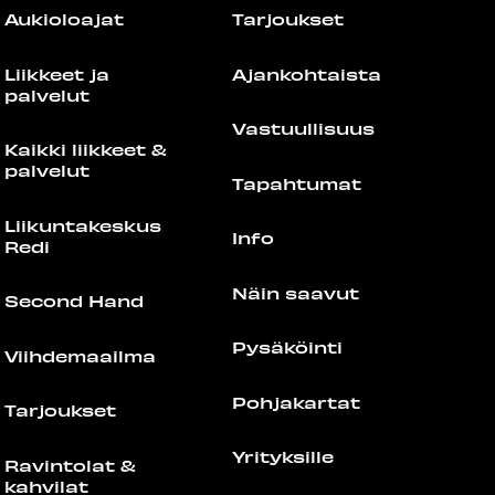
Aukioloajat
Tarjoukset
Liikkeet ja
Ajankohtaista
palvelut
Vastuullisuus
Kaikki liikkeet &
palvelut
Tapahtumat
Liikuntakeskus
Info
Redi
Näin saavut
Second Hand
Pysäköinti
Viihdemaailma
Pohjakartat
Tarjoukset
Yrityksille
Ravintolat &
kahvilat