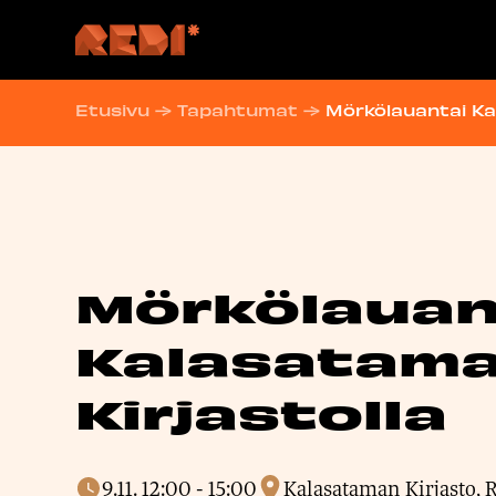
Hyppää
sisältöön
Etusivu
→
Tapahtumat
→
Mörkölauantai Ka
Mörkölauan
Kalasatam
Kirjastolla
9.11. 12:00
-
15:00
Kalasataman Kirjasto, R