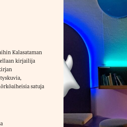
aihin Kalasataman
llaan kirjailija
kirjan
tyskuvia,
örköaiheisia satuja
sa