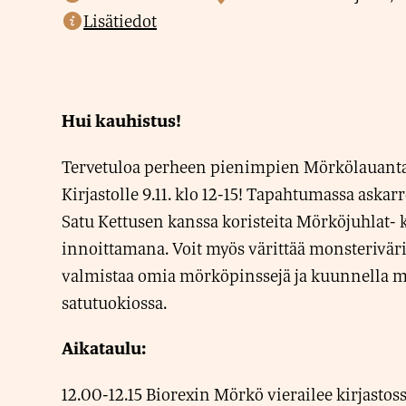
Lisätiedot
Hui kauhistus!
Tervetuloa perheen pienimpien Mörkölauant
Kirjastolle 9.11. klo 12-15! Tapahtumassa askarre
Satu Kettusen kanssa koristeita Mörköjuhlat- 
innoittamana. Voit myös värittää monsteriväri
valmistaa omia mörköpinssejä ja kuunnella m
satutuokiossa.
Aikataulu:
12.00-12.15 Biorexin Mörkö vierailee kirjastos