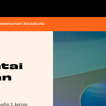
lasataman Kirjastolla
tai
an
edin 2. kerros