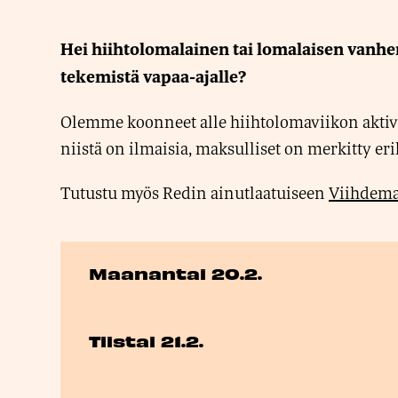
Hei hiihtolomalainen tai lomalaisen vanh
tekemistä vapaa-ajalle?
Olemme koonneet alle hiihtolomaviikon aktivi
niistä on ilmaisia, maksulliset on merkitty er
Tutustu myös Redin ainutlaatuiseen
Viihdem
Maanantai 20.2.
Tiistai 21.2.