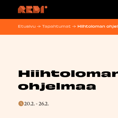
Hyppää
sisältöön
Etusivu
→
Tapahtumat
→
Hiihtoloman ohje
Hiihtoloma
ohjelmaa
20.2.
-
26.2.