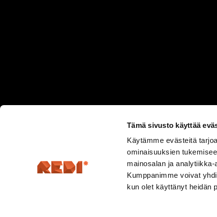
Tämä sivusto käyttää eväs
Käytämme evästeitä tarjoa
ominaisuuksien tukemisee
mainosalan ja analytiikka-
Kumppanimme voivat yhdistää 
kun olet käyttänyt heidän 
Hermannin rantatie 5, 00580 Helsinki