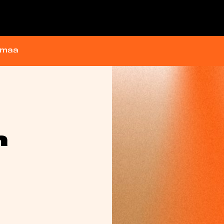
lmaa
n