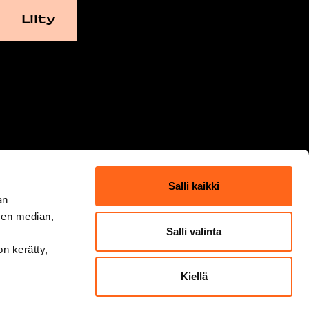
Salli kaikki
an
sen median,
Salli valinta
on kerätty,
Kiellä