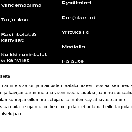
Pysäköinti
Viihdemaailma
Pohjakartat
Tarjoukset
Yrityksille
Ravintolat &
kahvilat
Medialle
Kaikki ravintolat
& kahvilat
Palaute
Food Port
Yhteystiedot
teitä
mamme sisällön ja mainosten räätälöimiseen, sosiaalisen medi
Lounaslistat
n ja kävijämäärämme analysoimiseen. Lisäksi jaamme sosiaali
alan kumppaneillemme tietoja siitä, miten käytät sivustoamme.
näitä tietoja muihin tietoihin, joita olet antanut heille tai joita 
palvelujaan.
+358 44 755 4308
info@redi.fi