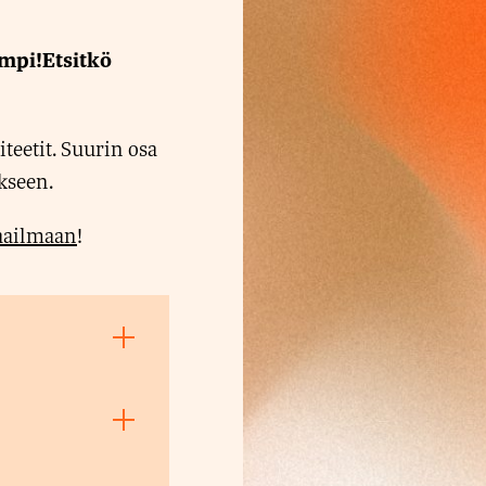
empi!Etsitkö
teetit. Suurin osa
ikseen.
aailmaan
!