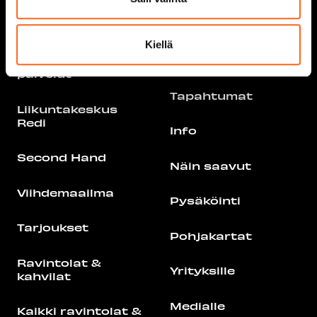
Liikkeet ja palvelut
Ajankohtaista
Kiellä
Kaikki liikkeet &
Vastuullisuus
palvelut
Tapahtumat
Liikuntakeskus
Redi
Info
Second Hand
Näin saavut
Viihdemaailma
Pysäköinti
Tarjoukset
Pohjakartat
Ravintolat &
Yrityksille
kahvilat
Medialle
Kaikki ravintolat &