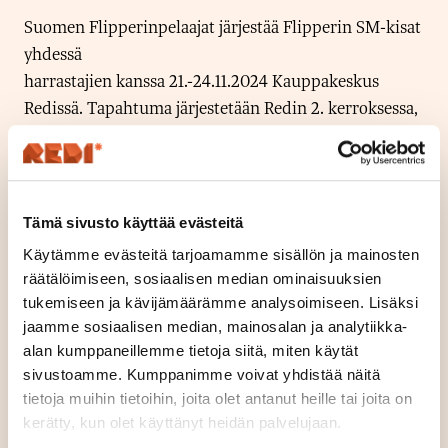
Suomen Flipperinpelaajat järjestää Flipperin SM-kisat
yhdessä
harrastajien kanssa 21.-24.11.2024 Kauppakeskus
Redissä. Tapahtuma järjestetään Redin 2. kerroksessa,
Kalasataman Kirjaston viereisessä tilassa.
Kisojen karsintoja pelataan:
to 21.11. klo 15-21
Tämä sivusto käyttää evästeitä
pe 22.11. klo 12-21
Käytämme evästeitä tarjoamamme sisällön ja mainosten
la 23.11. klo 10-20
räätälöimiseen, sosiaalisen median ominaisuuksien
tukemiseen ja kävijämäärämme analysoimiseen. Lisäksi
Finaali pelataan
sunnuntaina 24.11. klo 10-17
jaamme sosiaalisen median, mainosalan ja analytiikka-
alan kumppaneillemme tietoja siitä, miten käytät
Tapahtumassa on koko kisojen ajan yleisölle avoin
sivustoamme. Kumppanimme voivat yhdistää näitä
vapaapelialue, jossa on pelattavana ja kokeiltavana 3
tietoja muihin tietoihin, joita olet antanut heille tai joita on
flipperiä.
kerätty, kun olet käyttänyt heidän palvelujaan.
Suomen Flipperinpelaajat ry FLIPP toimii