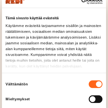
Perjantain 2.8. ohjelma
Tämä sivusto käyttää evästeitä
Käytämme evästeitä tarjoamamme sisällön ja mainosten
Lauantain 3.8. ohjelma
räätälöimiseen, sosiaalisen median ominaisuuksien
tukemiseen ja kävijämäärämme analysoimiseen. Lisäksi
jaamme sosiaalisen median, mainosalan ja analytiikka-
Sunnuntain 4.8. ohjelma
alan kumppaneillemme tietoja siitä, miten käytät
sivustoamme. Kumppanimme voivat yhdistää näitä
tietoja muihin tietoihin, joita olet antanut heille tai joita on
hellii
Kaiken tämän lisäksi Kalasataman Kirjasto
kerätty, kun olet käyttänyt heidän palvelujaan.
koulun sekä päiväkotiarjen aloittavia mainiolla
valikoimallaan, eli koulukirjojen vastapainoksi ja
Suostumuksen
Välttämätön
lomalta palaavia aivoja helliäksesi, tiedät mihin
valinta
suunnata. Koulun ja päiväkodin aloittamiseen
liittyvät kirjat löydät sisäänkäynnin luota. Kysy myös
Mieltymykset
rohkeasti lisää henkilökunnalta. Tervetuloa