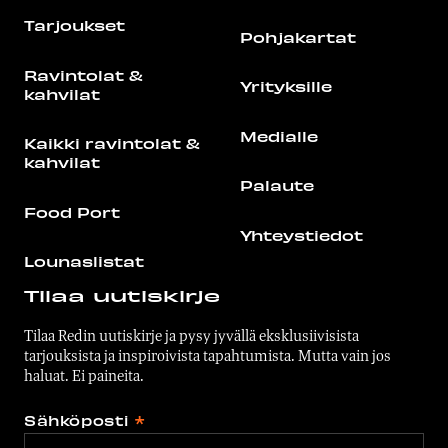
Tarjoukset
Pohjakartat
Ravintolat &
Yrityksille
kahvilat
Medialle
Kaikki ravintolat &
kahvilat
Palaute
Food Port
Yhteystiedot
Lounaslistat
Tilaa uutiskirje
Tilaa Redin uutiskirje ja pysy jyvällä eksklusiivisista
tarjouksista ja inspiroivista tapahtumista. Mutta vain jos
haluat. Ei paineita.
Sähköposti
*