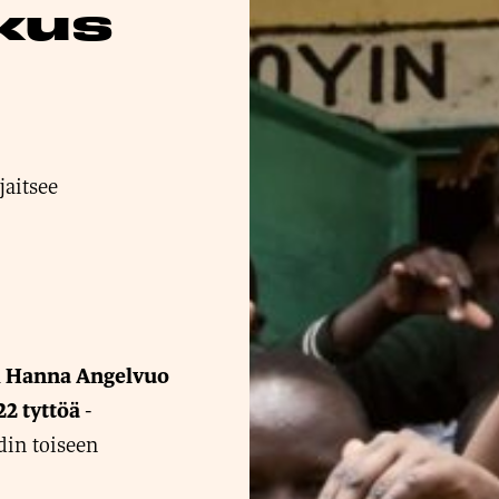
kus
jaitsee
a
Hanna Angelvuo
-
22 tyttöä
din toiseen