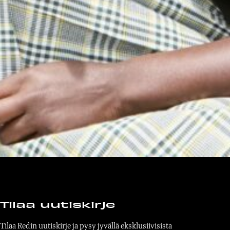
Tilaa uutiskirje
Tilaa Redin uutiskirje ja pysy jyvällä eksklusiivisista