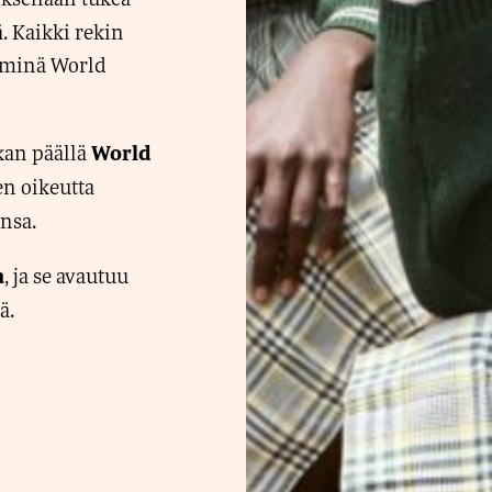
ä. Kaikki rekin
töminä World
kan päällä
World
jen oikeutta
nsa.
, ja se avautuu
a
ä.