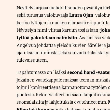
Näyttely tarjoaa mahdollisuuden pysähtyä tär
sekä tutustua valokuvaaja
valokuv
Laura Ojan
kertoo tyttöjen ja naisten elämästä eri puolill
Näyttelyn nimi viittaa karuun tosiasiaan:
joka
. Avajaisissa va
tyttöä pakotetaan naimisiin
Angelvuo johdattaa yleisön kuvien äärelle ja 
ajatuksiaan ilmiöstä sekä sen vaikutuksista ty
tulevaisuuteen.
Tapahtumassa on lisäksi
second hand -vaate
jokainen vaatekappale maksaa teeman mukaise
toimii konkreettisena kannanottona tyttöjen 
puolesta. Rekin vaatteet on saatu lahjoituksin
suomalaisilta ja lahjoituksia ovt tehneet mm.
, jotka haluavat omalla pan
Ellen Jokikunnas