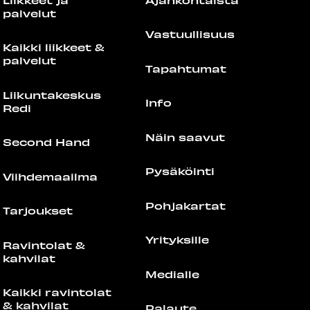
palvelut
Vastuullisuus
Kaikki liikkeet &
palvelut
Tapahtumat
Liikuntakeskus
Info
Redi
Näin saavut
Second Hand
Pysäköinti
Viihdemaailma
Pohjakartat
Tarjoukset
Yrityksille
Ravintolat &
kahvilat
Medialle
Kaikki ravintolat
& kahvilat
Palaute