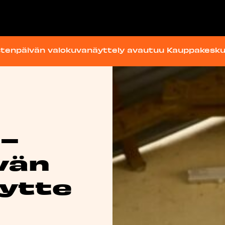
istenpäivän valokuvanäyttely avautuu Kauppakeskus
 –
vän
ytte