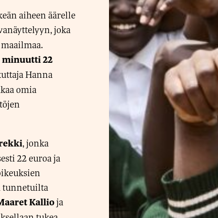
keän aiheen äärelle
anäyttelyyn, joka
a maailmaa.
 minuutti 22
ikuttaja Hanna
jakaa omia
ttöjen
, jonka
rekki
sti 22 euroa ja
oikeuksien
a tunnetuilta
ja
Maaret Kallio
oksellaan tukea