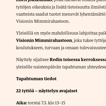
tyttöjen oikeuksia ja lisätä tietoisuutta ilmiöst
vaatteista saadut tuotot menevät lyhentämät
Visionin Mimmirahastoon.
Yleisöllä on myös mahdollisuus lahjoittaa pai
, joka tukee tyttö
Visionin Mimmirahastoon
koulutukseen, turvaan ja omaan tulevaisuutee
Näyttely sijaitsee
Redin toisessa kerroksess
yleisölle naistenpäivän tapahtuman yhteydess
Tapahtuman tiedot
22 tyttöä – näyttelyn avajaiset
torstai 7.3. klo 13–15
Aika: