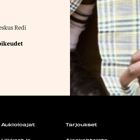
eskus Redi
oikeudet
Aukioloajat
Tarjoukset
Liikkeet ja
Ajankohtaista