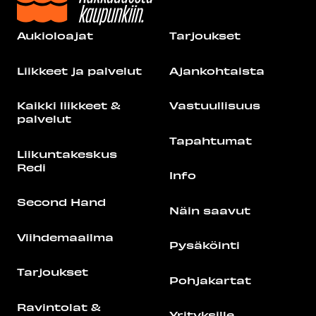
Aukioloajat
Tarjoukset
Liikkeet ja palvelut
Ajankohtaista
Kaikki liikkeet &
Vastuullisuus
palvelut
Tapahtumat
Liikuntakeskus
Redi
Info
Second Hand
Näin saavut
Viihdemaailma
Pysäköinti
Tarjoukset
Pohjakartat
Ravintolat &
Yrityksille