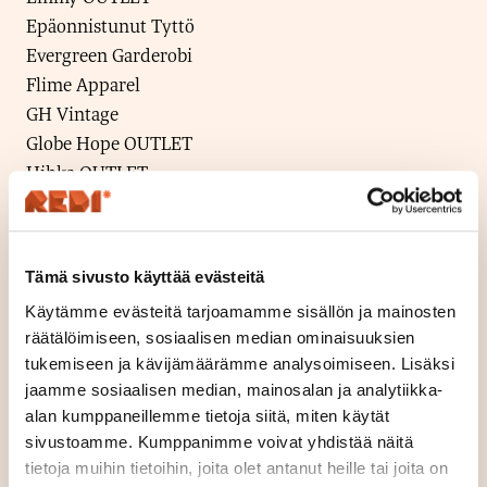
Epäonnistunut Tyttö
Evergreen Garderobi
Flime Apparel
GH Vintage
Globe Hope OUTLET
Hihka OUTLET
Hovilasi
Josena Art
KosmosFolk
Tämä sivusto käyttää evästeitä
Lady Vintage
Käytämme evästeitä tarjoamamme sisällön ja mainosten
Lea Lahti
räätälöimiseen, sosiaalisen median ominaisuuksien
Mioona Design
tukemiseen ja kävijämäärämme analysoimiseen. Lisäksi
MyMessage
jaamme sosiaalisen median, mainosalan ja analytiikka-
No BAd Design
alan kumppaneillemme tietoja siitä, miten käytät
Pure Waste OUTLET
sivustoamme. Kumppanimme voivat yhdistää näitä
Puuvillatehdas OUTLET
tietoja muihin tietoihin, joita olet antanut heille tai joita on