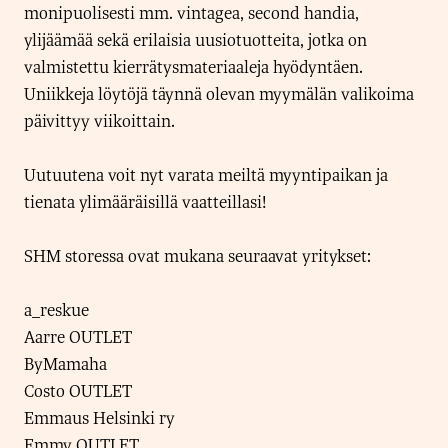
monipuolisesti mm. vintagea, second handia,
ylijäämää sekä erilaisia uusiotuotteita, jotka on
valmistettu kierrätysmateriaaleja hyödyntäen.
Uniikkeja löytöjä täynnä olevan myymälän valikoima
päivittyy viikoittain.
Uutuutena voit nyt varata meiltä myyntipaikan ja
tienata ylimääräisillä vaatteillasi!
SHM storessa ovat mukana seuraavat yritykset:
a_reskue
Aarre OUTLET
ByMamaha
Costo OUTLET
Emmaus Helsinki ry
Emmy OUTLET