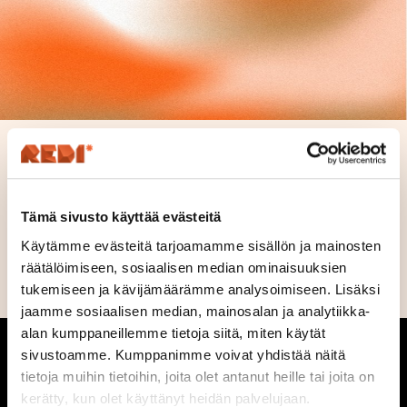
Pretty Boy Redi
Tämä sivusto käyttää evästeitä
Ei alennuksia lounaasta.
Käytämme evästeitä tarjoamamme sisällön ja mainosten
Julkaistu 2.9.
räätälöimiseen, sosiaalisen median ominaisuuksien
tukemiseen ja kävijämäärämme analysoimiseen. Lisäksi
jaamme sosiaalisen median, mainosalan ja analytiikka-
alan kumppaneillemme tietoja siitä, miten käytät
sivustoamme. Kumppanimme voivat yhdistää näitä
tietoja muihin tietoihin, joita olet antanut heille tai joita on
kerätty, kun olet käyttänyt heidän palvelujaan.