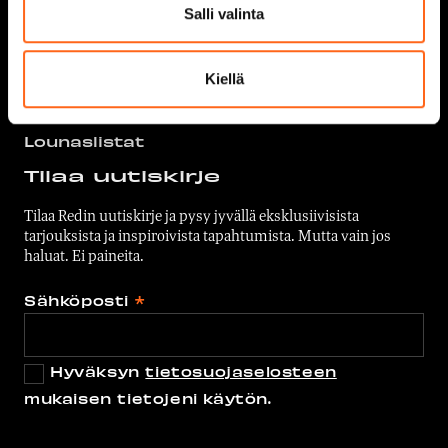
Salli valinta
Medialle
Kaikki ravintolat &
kahvilat
Palaute
Kiellä
Food Port
Yhteystiedot
Lounaslistat
Tilaa uutiskirje
Tilaa Redin uutiskirje ja pysy jyvällä eksklusiivisista
tarjouksista ja inspiroivista tapahtumista. Mutta vain jos
haluat. Ei paineita.
Sähköposti
*
Hyväksyn
tietosuojaselosteen
mukaisen tietojeni käytön.