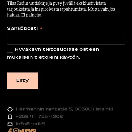
Tilaa Redin uutiskirje ja pysy jyvällä eksklusiivisista
tarjouksista ja inspiroivista tapahtumista. Mutta vain jos
haluat. Ei paineita.
Sähköposti
*
Hyväksyn
tietosuojaselosteen
mukaisen tietojeni käytön.
Hermannin rantatie 5, 00580 Helsinki
+358 44 755 4308
info@redi.fi