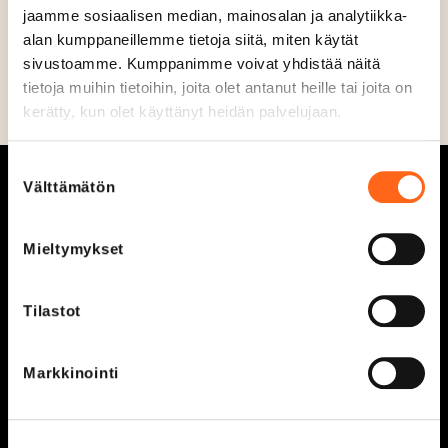
laadukkaasta valikoimastamme, ja vietä lounashetki
jaamme sosiaalisen median, mainosalan ja analytiikka-
alan kumppaneillemme tietoja siitä, miten käytät
omassa kuplassa, Classic Pizzassa.
sivustoamme. Kumppanimme voivat yhdistää näitä
Julkaistu 18.5.
tietoja muihin tietoihin, joita olet antanut heille tai joita on
kerätty, kun olet käyttänyt heidän palvelujaan.
Suostumuksen
Välttämätön
valinta
Mieltymykset
Aukioloajat
Tarjoukset
Tilastot
Liikkeet ja palvelut
Ajankohtaista
Kaikki liikkeet &
Vastuullisuus
Markkinointi
palvelut
Tapahtumat
Liikuntakeskus
Redi