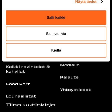
Näytä tiedot
Info
Second Hand
Näin saavut
Salli kaikki
Viihdemaailma
Pysäköinti
Salli valinta
Tarjoukset
Pohjakartat
Ravintolat &
Kiellä
Yrityksille
kahvilat
Medialle
Kaikki ravintolat &
kahvilat
Palaute
Food Port
Yhteystiedot
Lounaslistat
Tilaa uutiskirje