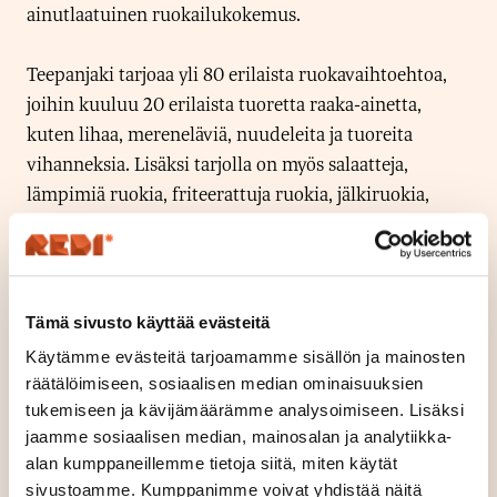
ainutlaatuinen ruokailukokemus.
Teepanjaki tarjoaa yli 80 erilaista ruokavaihtoehtoa,
joihin kuuluu 20 erilaista tuoretta raaka-ainetta,
kuten lihaa, mereneläviä, nuudeleita ja tuoreita
vihanneksia. Lisäksi tarjolla on myös salaatteja,
lämpimiä ruokia, friteerattuja ruokia, jälkiruokia,
kahvia, teetä ja monia muita herkkuja.
Keittiömestari valmistaa jokaisen aterian paikan
päällä käyttäen klassista ja perinteistä japanilaista
Tämä sivusto käyttää evästeitä
teppanyaki-tyyliä, joka takaa erinomaisen maun.
Käytämme evästeitä tarjoamamme sisällön ja mainosten
räätälöimiseen, sosiaalisen median ominaisuuksien
Vastustamattomia makuja Itsuyakissa.
tukemiseen ja kävijämäärämme analysoimiseen. Lisäksi
jaamme sosiaalisen median, mainosalan ja analytiikka-
alan kumppaneillemme tietoja siitä, miten käytät
sivustoamme. Kumppanimme voivat yhdistää näitä
Sijainti