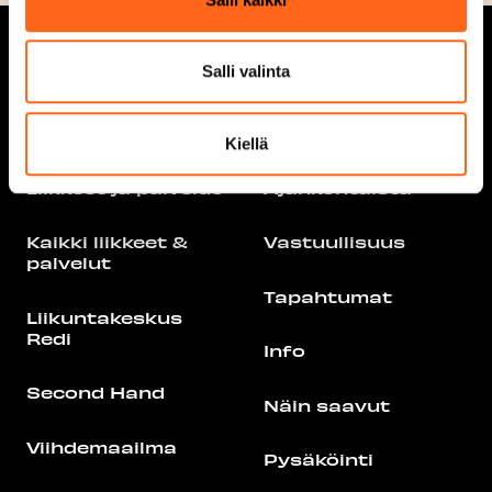
Salli valinta
Aukioloajat
Tarjoukset
Kiellä
Liikkeet ja palvelut
Ajankohtaista
Kaikki liikkeet &
Vastuullisuus
palvelut
Tapahtumat
Liikuntakeskus
Redi
Info
Second Hand
Näin saavut
Viihdemaailma
Pysäköinti