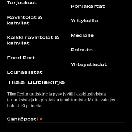
Tarjoukset
Pohjakartat
Ravintolat &
Yrityksille
kahvilat
Medialle
Kaikki ravintolat &
kahvilat
Palaute
Food Port
Yhteystiedot
Lounaslistat
Tilaa uutiskirje
Tilaa Redin uutiskirje ja pysy jyvällä eksklusiivisista
tarjouksista ja inspiroivista tapahtumista. Mutta vain jos
haluat. Ei paineita.
Sähköposti
*