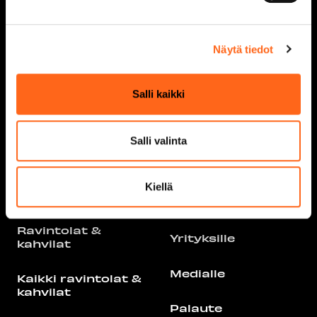
Kaikki liikkeet &
Vastuullisuus
palvelut
Näytä tiedot
Tapahtumat
Liikuntakeskus
Redi
Salli kaikki
Info
Second Hand
Näin saavut
Salli valinta
Viihdemaailma
Pysäköinti
Kiellä
Tarjoukset
Pohjakartat
Ravintolat &
Yrityksille
kahvilat
Medialle
Kaikki ravintolat &
kahvilat
Palaute