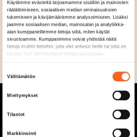
Käytämme evästeitä tarjoamamme sisällön ja mainosten
Avoinna tänään
räätälöimiseen, sosiaalisen median ominaisuuksien
Suljettu
S
tukemiseen ja kävijämäärämme analysoimiseen. Lisäksi
u
Aukioloajat
jaamme sosiaalisen median, mainosalan ja analytiikka-
l
Ma - Pe
10
-
20
alan kumppaneillemme tietoja siitä, miten käytät
j
La
10
-
18
sivustoamme. Kumppanimme voivat yhdistää näitä
e
Su
12
-
18
tietoja muihin tietoihin, joita olet antanut heille tai joita on
t
kerätty, kun olet käyttänyt heidän palvelujaan.
t
u
Suostumuksen
Välttämätön
valinta
Mieltymykset
Tilastot
Aukioloajat
Tarjoukset
Markkinointi
Liikkeet ja palvelut
Ajankohtaista