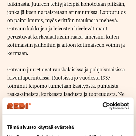
taikinasta. Juureen tehtyjä leipiä kohotetaan pitkään,
jonka jälkeen ne paistetaan arinauunissa. Lopputulos
on paitsi kaunis, myös erittäin maukas ja mehevä.
Gateaun kakkujen ja leivosten hivelevät maut
perustuvat korkealaatuisiin raaka-aineisiin, kuten
kotimaisiin jauhoihin ja aitoon kotimaiseen voihin ja
kermaan.
Gateaun juuret ovat ranskalaisissa ja pohjoismaisissa
leivontaperinteissä. Ruotsissa jo vuodesta 1937
toiminut leipomo tunnetaan käsityöstä, puhtaista
raaka-aineista, korkeasta laadusta ja tuoreudesta. Ne
takaavat hyvät maut ja pienen päivittäisen luksuksen
arjen keskellä, oli kyse sitten leivästä tai
konditoriatuotteista.
Tämä sivusto käyttää evästeitä