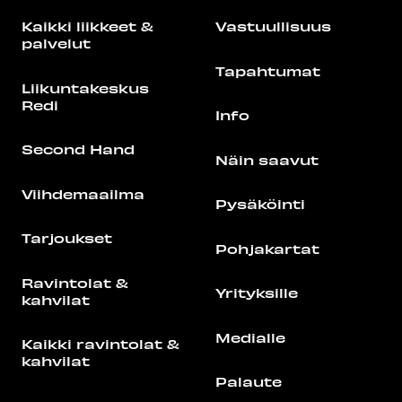
Kaikki liikkeet &
Vastuullisuus
palvelut
Tapahtumat
Liikuntakeskus
Redi
Info
Second Hand
Näin saavut
Viihdemaailma
Pysäköinti
Tarjoukset
Pohjakartat
Ravintolat &
Yrityksille
kahvilat
Medialle
Kaikki ravintolat &
kahvilat
Palaute