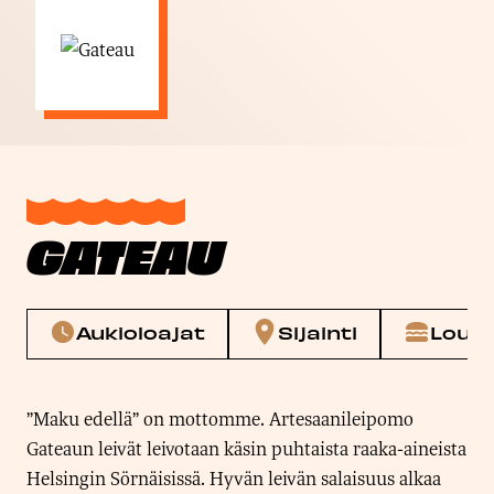
GATEAU
Aukioloajat
Sijainti
Louna
”Maku edellä” on mottomme. Artesaanileipomo
Gateaun leivät leivotaan käsin puhtaista raaka-aineista
Helsingin Sörnäisissä. Hyvän leivän salaisuus alkaa