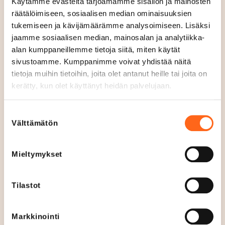
Käytämme evästeitä tarjoamamme sisällön ja mainosten
Sijainti
räätälöimiseen, sosiaalisen median ominaisuuksien
Kerros 2
tukemiseen ja kävijämäärämme analysoimiseen. Lisäksi
jaamme sosiaalisen median, mainosalan ja analytiikka-
Avoinna tänään
alan kumppaneillemme tietoja siitä, miten käytät
07
-
20
S
sivustoamme. Kumppanimme voivat yhdistää näitä
u
tietoja muihin tietoihin, joita olet antanut heille tai joita on
Aukioloajat
kerätty, kun olet käyttänyt heidän palvelujaan.
l
Ma - Pe
07
-
20
j
La
09
-
18
Suostumuksen
e
Su
10
-
18
Välttämätön
valinta
t
Verkkosivut
t
www.gateau.fi
Mieltymykset
u
Puhelin
045 803 1270
Tilastot
Sosiaalinen media
Markkinointi