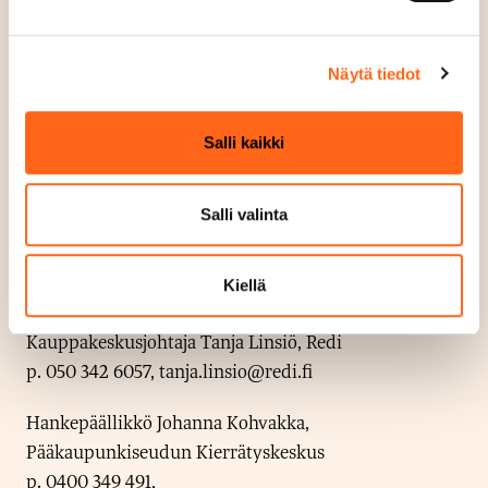
kannattavaa. Yhteistyö Redin kanssa Second Hand
Market -alueen perustamiseksi sekä esimerkiksi
mahdollisuus yhteisliikkeeseen tarjoavat toivottavasti
Näytä tiedot
apuja näihin haasteisiin”, summaa hankepäällikkö
Johanna Kohvakka Pääkaupunkiseudun
Salli kaikki
Kierrätyskeskuksesta.
Kiertotalousalan yrittäjät voivat nyt hakea Second
Salli valinta
Hand Market -alueen vuokralaisiksi. Lisätietoja saa
hankepäällikkö Johanna Kohvakalta.
Kiellä
Lisätietoja
Kauppakeskusjohtaja Tanja Linsiö, Redi
p. 050 342 6057, tanja.linsio@redi.fi
Hankepäällikkö Johanna Kohvakka,
Pääkaupunkiseudun Kierrätyskeskus
p. 0400 349 491,