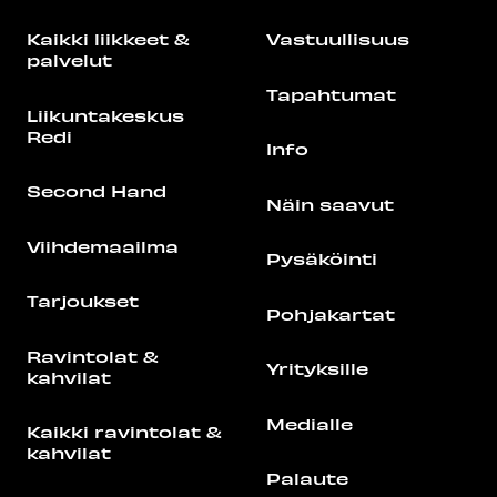
Kaikki liikkeet &
Vastuullisuus
palvelut
Tapahtumat
Liikuntakeskus
Redi
Info
Second Hand
Näin saavut
Viihdemaailma
Pysäköinti
Tarjoukset
Pohjakartat
Ravintolat &
Yrityksille
kahvilat
Medialle
Kaikki ravintolat &
kahvilat
Palaute