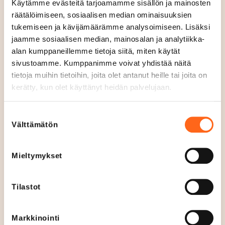
kattavammat mahdollisuudet kuluttaa vastuullisesti.
Käytämme evästeitä tarjoamamme sisällön ja mainosten
räätälöimiseen, sosiaalisen median ominaisuuksien
Yhteistyöllä Kierrätyskeskuksen kanssa tuomme
tukemiseen ja kävijämäärämme analysoimiseen. Lisäksi
palvelut luonnollisena osana sinne, missä ihmiset
jaamme sosiaalisen median, mainosalan ja analytiikka-
muutenkin liikkuvat. Tätä Redin asiakkaat ovat meiltä
alan kumppaneillemme tietoja siitä, miten käytät
pitkään toivoneet”, iloitsee Redin kauppakeskusjohtaja
sivustoamme. Kumppanimme voivat yhdistää näitä
Tanja Linsiö.
tietoja muihin tietoihin, joita olet antanut heille tai joita on
kerätty, kun olet käyttänyt heidän palvelujaan.
Second Hand Market Area tarjoaa monipuolisia
mahdollisuuksia erikokoisille toimijoille muun
Suostumuksen
muassa yhteistilan muodossa. Yhteistilassa toimijan ei
Välttämätön
valinta
tarvitse välttämättä vastata tuotteiden myynnistä ja
henkilökunnasta, mikä helpottaa pienenkin toimijan
Mieltymykset
mukaantuloa.
”Edellytyksenä sille, että luonnonvaroja säästävät
Tilastot
valinnat voidaan tehdä kuluttajalle helpoksi, täytyy
toiminnan olla myös yrityksille kiinnostavaa ja
Markkinointi