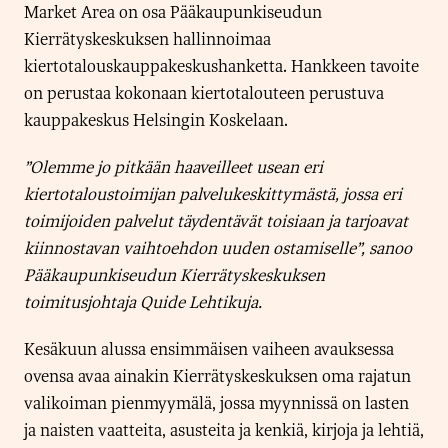
Market Area on osa Pääkaupunkiseudun
Kierrätyskeskuksen hallinnoimaa
kiertotalouskauppakeskushanketta. Hankkeen tavoite
on perustaa kokonaan kiertotalouteen perustuva
kauppakeskus Helsingin Koskelaan.
”Olemme jo pitkään haaveilleet usean eri
kiertotaloustoimijan palvelukeskittymästä, jossa eri
toimijoiden palvelut täydentävät toisiaan ja tarjoavat
kiinnostavan vaihtoehdon uuden ostamiselle”, sanoo
Pääkaupunkiseudun Kierrätyskeskuksen
toimitusjohtaja Quide Lehtikuja.
Kesäkuun alussa ensimmäisen vaiheen avauksessa
ovensa avaa ainakin Kierrätyskeskuksen oma rajatun
valikoiman pienmyymälä, jossa myynnissä on lasten
ja naisten vaatteita, asusteita ja kenkiä, kirjoja ja lehtiä,