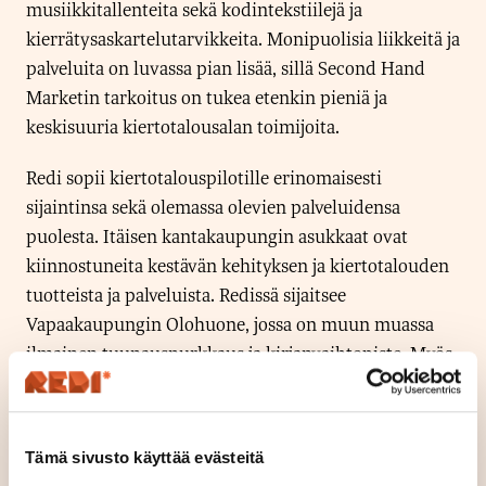
musiikkitallenteita sekä kodintekstiilejä ja
kierrätysaskartelutarvikkeita. Monipuolisia liikkeitä ja
palveluita on luvassa pian lisää, sillä Second Hand
Marketin tarkoitus on tukea etenkin pieniä ja
keskisuuria kiertotalousalan toimijoita.
Redi sopii kiertotalouspilotille erinomaisesti
sijaintinsa sekä olemassa olevien palveluidensa
puolesta. Itäisen kantakaupungin asukkaat ovat
kiinnostuneita kestävän kehityksen ja kiertotalouden
tuotteista ja palveluista. Redissä sijaitsee
Vapaakaupungin Olohuone, jossa on muun muassa
ilmainen tuunausnurkkaus ja kirjanvaihtopiste. Myös
Hävikkiruokakauppa WeFood on palvellut Redissä
avauksesta asti.
Tämä sivusto käyttää evästeitä
”Yritysten täytyy tarjota kuluttajille vieläkin