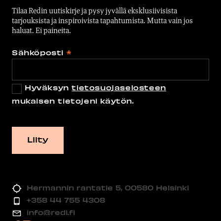
Tilaa Redin uutiskirje ja pysy jyvällä eksklusiivisista
tarjouksista ja inspiroivista tapahtumista. Mutta vain jos
haluat. Ei paineita.
Sähköposti
*
Hyväksyn
tietosuojaselosteen
mukaisen tietojeni käytön.
Hermannin rantatie 5, 00580 Helsinki
+358 44 755 4308
info@redi.fi