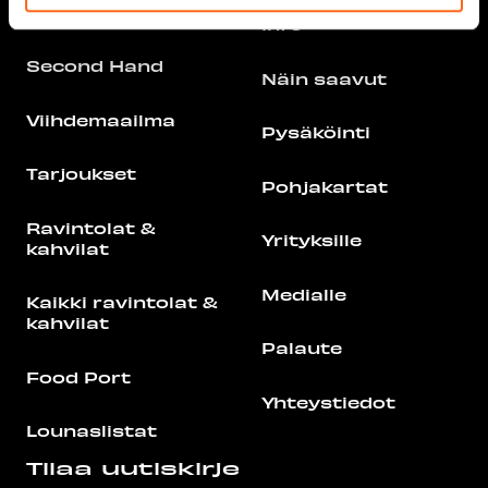
Redi
Info
Second Hand
Näin saavut
Viihdemaailma
Pysäköinti
Tarjoukset
Pohjakartat
Ravintolat &
Yrityksille
kahvilat
Medialle
Kaikki ravintolat &
kahvilat
Palaute
Food Port
Yhteystiedot
Lounaslistat
Tilaa uutiskirje