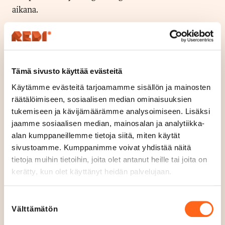
aikana.
Myös lahjatavaratarjontamme täydentyy, kun
Lahjamaan liike aukeaa 2. kerrokseen kesäkuun
lopussa.
Tämä sivusto käyttää evästeitä
Käytämme evästeitä tarjoamamme sisällön ja mainosten
Avajaisia saamme viettää myös syksyllä, sillä
räätälöimiseen, sosiaalisen median ominaisuuksien
Kuntokeskus Liikku
tulee ilahduttamaan kuntoilijoita
tukemiseen ja kävijämäärämme analysoimiseen. Lisäksi
3. kerrokseen. Liikku Redi tulee olemaan avoinna
jaamme sosiaalisen median, mainosalan ja analytiikka-
jäsenille joka päivä aamusta iltaan laajoilla
alan kumppaneillemme tietoja siitä, miten käytät
aukioloajoilla.
sivustoamme. Kumppanimme voivat yhdistää näitä
tietoja muihin tietoihin, joita olet antanut heille tai joita on
Redin 4. kerrokseen avautuu syksyllä myös
kerätty, kun olet käyttänyt heidän palvelujaan.
treenikeskus Epic Training Center, joka keskittyy
kehonpainotreeniin, kuten street workoutiin,
Suostumuksen
Välttämätön
valinta
tankotanssiin ja akrobatiaan.