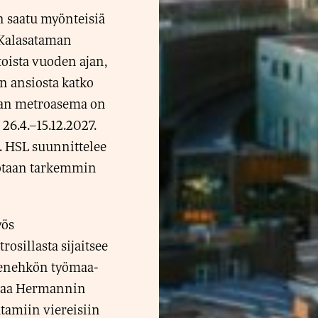
n saatu myönteisiä
 Kalasataman
oista vuoden ajan,
n ansiosta katko
aman metroasema on
26.4.–15.12.2027.
. HSL suunnittelee
rrotaan tarkemmin
yös
osillasta sijaitsee
pienehkön työmaa-
ttaa Hermannin
tamiin viereisiin