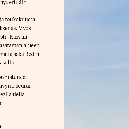
yt erittäin
a toukokuussa
yksensä. Myös
esti. Kasvun
alasataman alueen
matta sekä Redin
asolla.
onnistuneet
myynti seuraa
alla tiellä
o
n