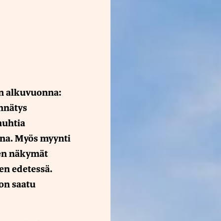
n alkuvuonna:
ennätys
auhtia
na. Myös myynti
den näkymät
en edetessä.
on saatu