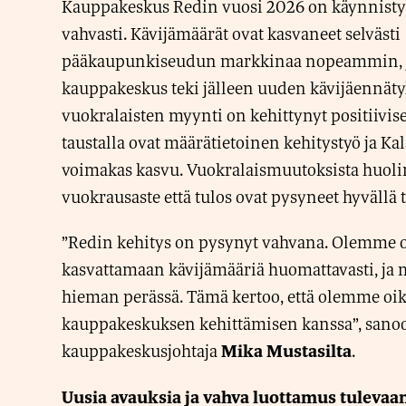
Kauppakeskus Redin vuosi 2026 on käynnistyn
vahvasti. Kävijämäärät ovat kasvaneet selvästi
pääkaupunkiseudun markkinaa nopeammin, j
kauppakeskus teki jälleen uuden kävijäennät
vuokralaisten myynti on kehittynyt positiivis
taustalla ovat määrätietoinen kehitystyö ja K
voimakas kasvu. Vuokralaismuutoksista huoli
vuokrausaste että tulos ovat pysyneet hyvällä t
”Redin kehitys on pysynyt vahvana. Olemme 
kasvattamaan kävijämääriä huomattavasti, ja 
hieman perässä. Tämä kertoo, että olemme oike
kauppakeskuksen kehittämisen kanssa”, sano
kauppakeskusjohtaja
.
Mika Mustasilta
Uusia avauksia ja vahva luottamus tulevaa