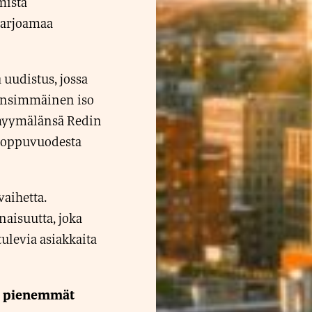
mistä
tarjoamaa
uudistus, jossa
 Ensimmäinen iso
 myymälänsä Redin
 loppuvuodesta
aihetta.
aisuutta, joka
ulevia asiakkaita
a pienemmät