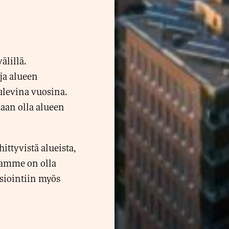
älillä.
ja alueen
ulevina vuosina.
aan olla alueen
ttyvistä alueista,
namme on olla
siointiin myös