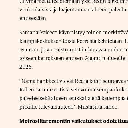
Citymarket tulee olemaan yksi Redin tärkeim
vuokralaisista ja laajentamaan alueen palvelu
entisestään.
Samanaikaisesti käynnistyy toinen merkittävä 
kauppakeskuksen toista kerrosta kehitetään.
avaus on jo varmistunut: Lindex avaa uuden
toiseen kerrokseen entisen Gigantin alueelle
2026.
”Nämä hankkeet vievät Rediä kohti seuraavaa v
Rakennamme entistä vetovoimaisempaa kokon
palvelee sekä alueen asukkaita että kauempaa t
pitkälle tulevaisuuteen”, Mustasilta sanoo.
Metrosiltaremontin vaikutukset odotettu