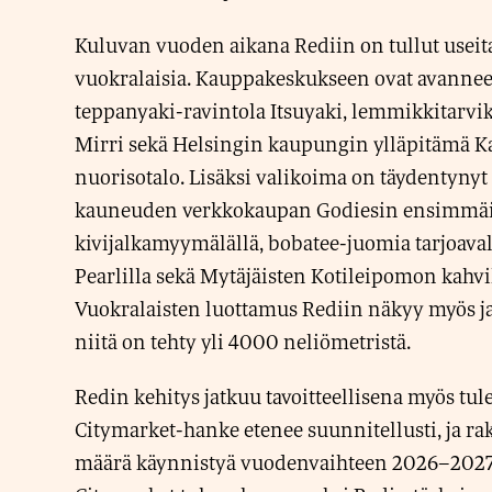
Kuluvan vuoden aikana Rediin on tullut useit
vuokralaisia. Kauppakeskukseen ovat avann
teppanyaki-ravintola Itsuyaki, lemmikkitarvik
Mirri sekä Helsingin kaupungin ylläpitämä 
nuorisotalo. Lisäksi valikoima on täydentyny
kauneuden verkkokaupan Godiesin ensimmäi
kivijalkamyymälällä, bobatee-juomia tarjoaval
Pearlilla sekä Mytäjäisten Kotileipomon kahvil
Vuokralaisten luottamus Rediin näkyy myös j
niitä on tehty yli 4000 neliömetristä.
Redin kehitys jatkuu tavoitteellisena myös tul
Citymarket-hanke etenee suunnitellusti, ja r
määrä käynnistyä vuodenvaihteen 2026–2027 