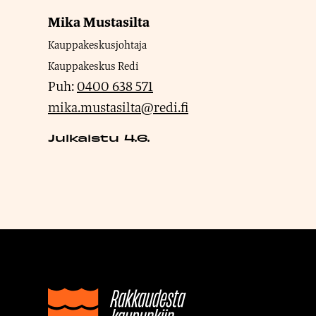
Mika Mustasilta
Kauppakeskusjohtaja
Kauppakeskus Redi
Puh:
0400 638 571
mika.mustasilta@redi.fi
Julkaistu 4.6.