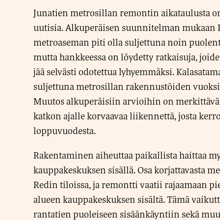
Junatien metrosillan remontin aikataulusta o
uutisia. Alkuperäisen suunnitelman mukaan
metroaseman piti olla suljettuna noin puolent
mutta hankkeessa on löydetty ratkaisuja, joide
jää selvästi odotettua lyhyemmäksi. Kalasat
suljettuna metrosillan rakennustöiden vuoksi 
Muutos alkuperäisiin arvioihin on merkittävä
katkon ajalle korvaavaa liikennettä, josta ke
loppuvuodesta.
Rakentaminen aiheuttaa paikallista haittaa m
kauppakeskuksen sisällä. Osa korjattavasta metr
Redin tiloissa, ja remontti vaatii rajaamaan 
alueen kauppakeskuksen sisältä. Tämä vaiku
rantatien puoleiseen sisäänkäyntiin sekä muu