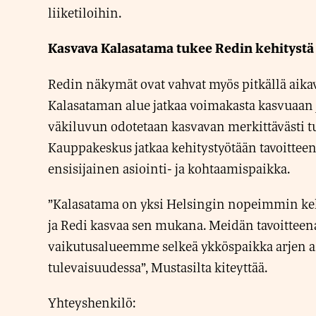
liiketiloihin.
Kasvava Kalasatama tukee Redin kehitystä
Redin näkymät ovat vahvat myös pitkällä aikav
Kalasataman alue jatkaa voimakasta kasvuaan 
väkiluvun odotetaan kasvavan merkittävästi t
Kauppakeskus jatkaa kehitystyötään tavoitteen
ensisijainen asiointi- ja kohtaamispaikka.
”Kalasatama on yksi Helsingin nopeimmin kehi
ja Redi kasvaa sen mukana. Meidän tavoittee
vaikutusalueemme selkeä ykköspaikka arjen a
tulevaisuudessa”, Mustasilta kiteyttää.
Yhteyshenkilö: