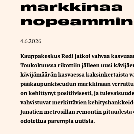
markkinaa
nopeammin
4.6.2026
Kauppakeskus Redi jatkoi vahvaa kasvuaa
Toukokuussa rikottiin jälleen uusi kävijä
kävijämäärän kasvaessa kaksinkertaista v
pääkaupunkiseudun markkinaan verrattu
on kehittynyt positiivisesti, ja tulevaisuu
vahvistuvat merkittävien kehityshankkeid
Junatien metrosillan remontin pituudesta 
odotettua parempia uutisia.