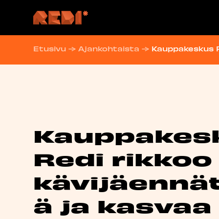
Hyppää
sisältöön
Etusivu
→
Ajankohtaista
→
Kauppakeskus R
Kauppakes
Redi rikkoo
kävijäennä
ä ja kasvaa