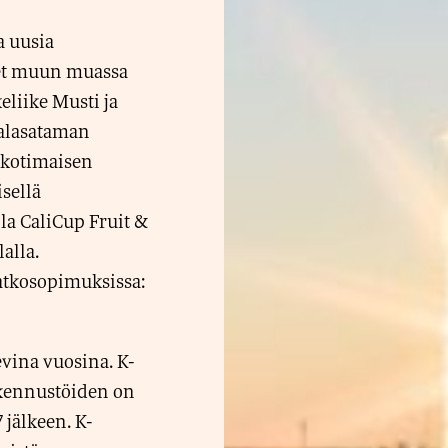
a uusia
eet muun muassa
eliike Musti ja
Kalasataman
t kotimaisen
sellä
la CaliCup Fruit &
alla.
atkosopimuksissa:
evina vuosina. K-
akennustöiden on
jälkeen. K-