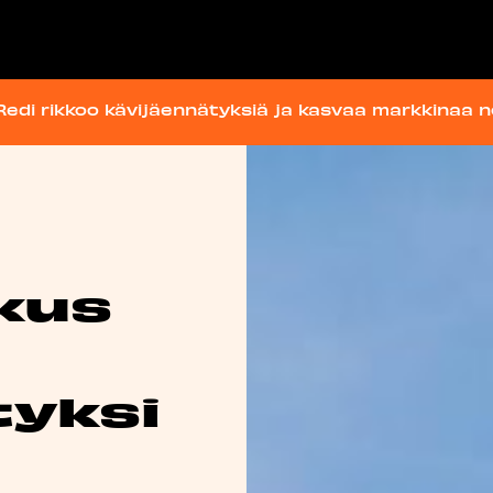
edi rikkoo kävijäennätyksiä ja kasvaa markkinaa
kus
tyksi