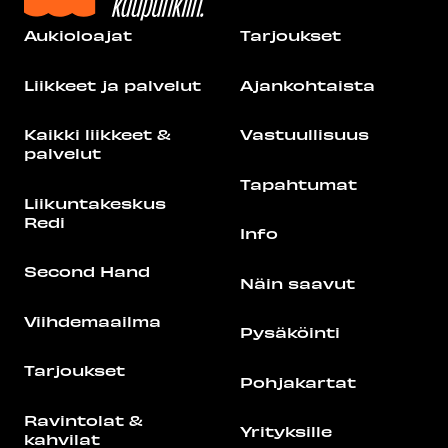
Aukioloajat
Tarjoukset
Liikkeet ja palvelut
Ajankohtaista
Kaikki liikkeet &
Vastuullisuus
palvelut
Tapahtumat
Liikuntakeskus
Redi
Info
Second Hand
Näin saavut
Viihdemaailma
Pysäköinti
Tarjoukset
Pohjakartat
Ravintolat &
Yrityksille
kahvilat