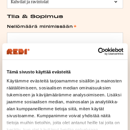
Tila & Sopimus
Neliömäärä minimissään
*
Neliömäärä enintään
*
Tämä sivusto käyttää evästeitä
Käytämme evästeitä tarjoamamme sisällön ja mainosten
Suunniteltu aloitusaika
*
räätälöimiseen, sosiaalisen median ominaisuuksien
tukemiseen ja kävijämäärämme analysoimiseen. Lisäksi
jaamme sosiaalisen median, mainosalan ja analytiikka-
alan kumppaneillemme tietoja siitä, miten käytät
sivustoamme. Kumppanimme voivat yhdistää näitä
Vuokrasopimuksen suunniteltu vuokra-
tietoja muihin tietoihin, joita olet antanut heille tai joita on
aika
*
kerätty, kun olet käyttänyt heidän palvelujaan.