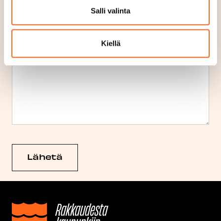
Max. tiedoston koko: 20 MB.
Salli valinta
Vapaamuotoinen tarkempi esittely
Kiellä
Lähetä