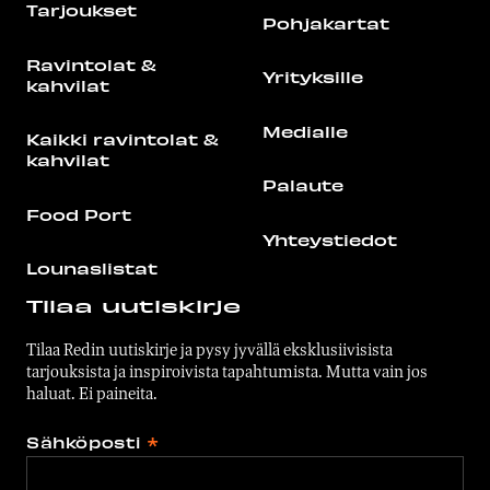
Tarjoukset
Pohjakartat
Ravintolat &
Yrityksille
kahvilat
Medialle
Kaikki ravintolat &
kahvilat
Palaute
Food Port
Yhteystiedot
Lounaslistat
Tilaa uutiskirje
Tilaa Redin uutiskirje ja pysy jyvällä eksklusiivisista
tarjouksista ja inspiroivista tapahtumista. Mutta vain jos
haluat. Ei paineita.
Sähköposti
*