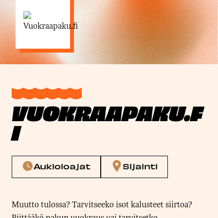
VUOKRAAPAKU.F
I
Aukioloajat
Sijainti
Muutto tulossa? Tarvitseeko isot kalusteet siirtoa?
Riittääkö pakun vuokraus vai tarvitsetko