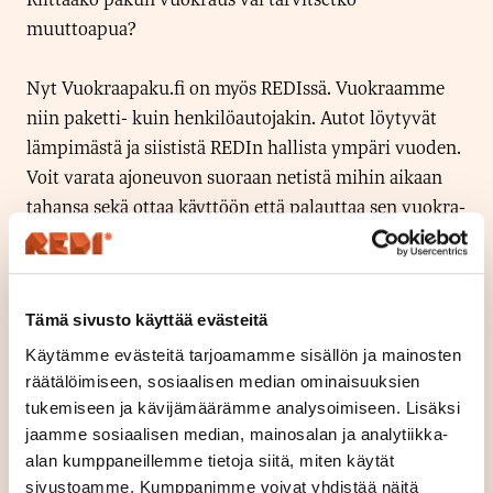
muuttoapua?
Nyt Vuokraapaku.fi on myös REDIssä. Vuokraamme
niin paketti- kuin henkilöautojakin. Autot löytyvät
lämpimästä ja siististä REDIn hallista ympäri vuoden.
Voit varata ajoneuvon suoraan netistä mihin aikaan
tahansa sekä ottaa käyttöön että palauttaa sen vuokra-
ajan sisällä koska tahansa. Lähetämme ohjeet
sähköpostiisi ja tekstiviestin kännykkääsi, millä saat
auton käyttöösi.
Tämä sivusto käyttää evästeitä
Nyt on pakettiauton ja henkilöauton vuokraus
Käytämme evästeitä tarjoamamme sisällön ja mainosten
räätälöimiseen, sosiaalisen median ominaisuuksien
helppoa ja edullista!
tukemiseen ja kävijämäärämme analysoimiseen. Lisäksi
jaamme sosiaalisen median, mainosalan ja analytiikka-
alan kumppaneillemme tietoja siitä, miten käytät
Sijainti
sivustoamme. Kumppanimme voivat yhdistää näitä