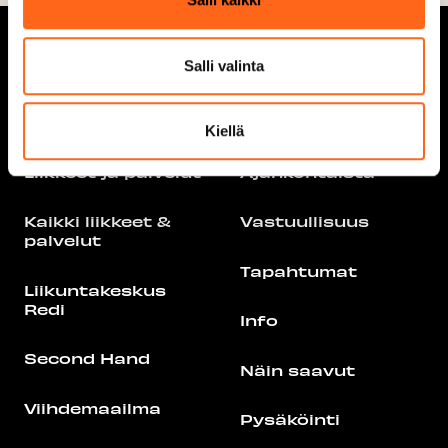
Salli valinta
Aukioloajat
Tarjoukset
Kiellä
Liikkeet ja palvelut
Ajankohtaista
Kaikki liikkeet &
Vastuullisuus
palvelut
Tapahtumat
Liikuntakeskus
Redi
Info
Second Hand
Näin saavut
Viihdemaailma
Pysäköinti