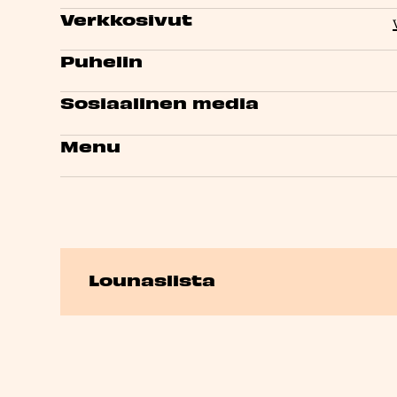
Verkkosivut
Puhelin
Sosiaalinen media
Menu
Lounaslista