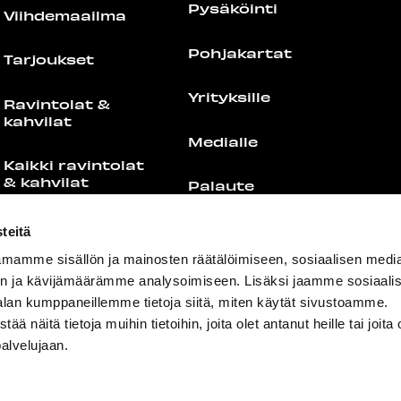
Pysäköinti
Viihdemaailma
Pohjakartat
Tarjoukset
Yrityksille
Ravintolat &
kahvilat
Medialle
Kaikki ravintolat
& kahvilat
Palaute
Food Port
Yhteystiedot
teitä
mamme sisällön ja mainosten räätälöimiseen, sosiaalisen medi
Lounaslistat
n ja kävijämäärämme analysoimiseen. Lisäksi jaamme sosiaali
alan kumppaneillemme tietoja siitä, miten käytät sivustoamme.
näitä tietoja muihin tietoihin, joita olet antanut heille tai joita 
palvelujaan.
+358 44 755 4308
info@redi.fi