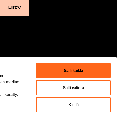
Salli kaikki
an
sen median,
Salli valinta
on kerätty,
Kiellä