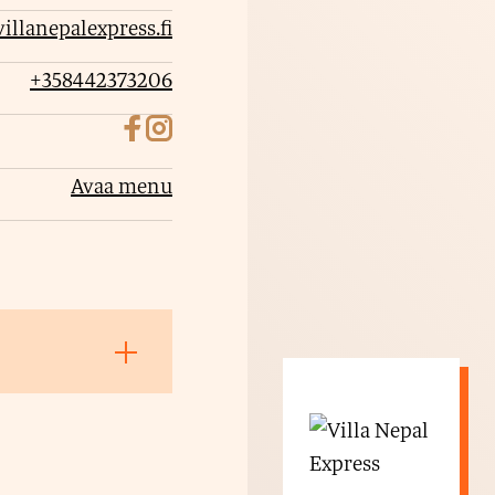
l
villanepalexpress.fi
j
e
+358442373206
t
t
u
Avaa menu