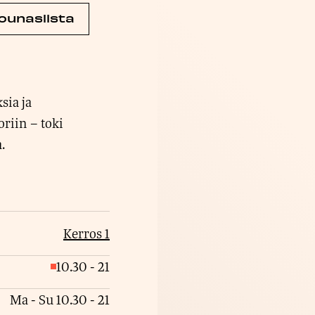
ounaslista
sia ja
oriin – toki
.
Kerros 1
10.30
-
21
S
u
Ma - Su
10.30
-
21