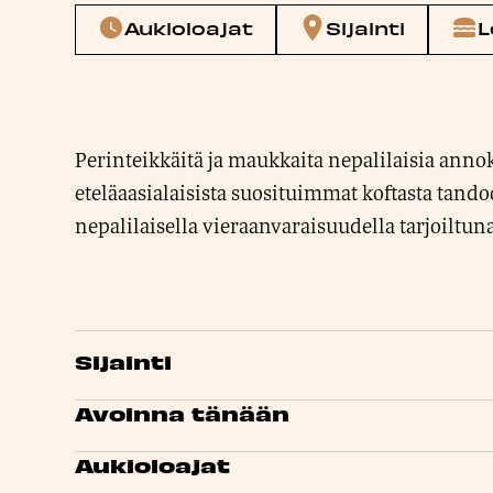
Aukioloajat
Sijainti
L
Perinteikkäitä ja maukkaita nepalilaisia annok
eteläaasialaisista suosituimmat koftasta tando
nepalilaisella vieraanvaraisuudella tarjoiltuna
Sijainti
Avoinna tänään
Aukioloajat