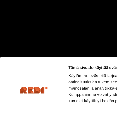
Tämä sivusto käyttää eväs
Käytämme evästeitä tarjoa
ominaisuuksien tukemisee
mainosalan ja analytiikka-
Kumppanimme voivat yhdistää 
kun olet käyttänyt heidän 
Hermannin rantatie 5, 00580 Helsinki