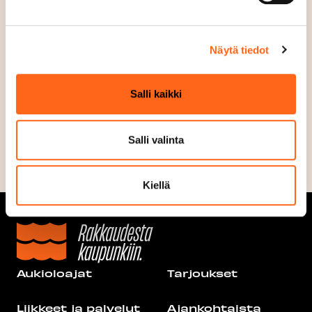
t
www.urbangreen.fi
u
Puhelin
Näytä tiedot
+358505646268
Sosiaalinen media
Salli kaikki
Salli valinta
Kiellä
Aukioloajat
Tarjoukset
Liikkeet ja palvelut
Ajankohtaista