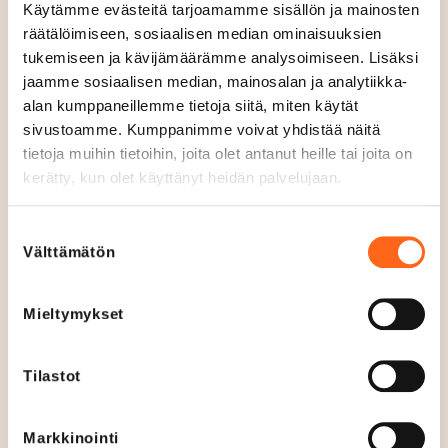
Kasvit ja kukat tuovat välitöntä iloa ja vaikuttavat
Käytämme evästeitä tarjoamamme sisällön ja mainosten
räätälöimiseen, sosiaalisen median ominaisuuksien
positiivisesti elämänlaatuun. Tule hengittämään
tukemiseen ja kävijämäärämme analysoimiseen. Lisäksi
tuoksuvaa ilmaamme ja imemään vihreää energiaa
jaamme sosiaalisen median, mainosalan ja analytiikka-
päivääsi!
alan kumppaneillemme tietoja siitä, miten käytät
Tervetuloa!
sivustoamme. Kumppanimme voivat yhdistää näitä
tietoja muihin tietoihin, joita olet antanut heille tai joita on
kerätty, kun olet käyttänyt heidän palvelujaan.
Sijainti
Kerros 1
Suostumuksen
Välttämätön
valinta
Avoinna tänään
10
-
18
S
Mieltymykset
u
Aukioloajat
l
Ma - Pe
10
-
19
j
Tilastot
La
10
-
18
e
Su
12
-
16
t
Markkinointi
Verkkosivut