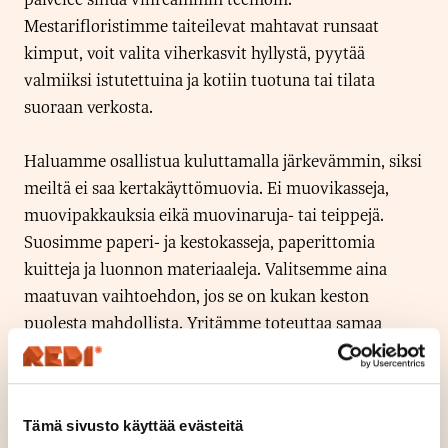
Mestarifloristimme taiteilevat mahtavat runsaat
kimput, voit valita viherkasvit hyllystä, pyytää
valmiiksi istutettuina ja kotiin tuotuna tai tilata
suoraan verkosta.
Haluamme osallistua kuluttamalla järkevämmin, siksi
meiltä ei saa kertakäyttömuovia. Ei muovikasseja,
muovipakkauksia eikä muovinaruja- tai teippejä.
Suosimme paperi- ja kestokasseja, paperittomia
kuitteja ja luonnon materiaaleja. Valitsemme aina
maatuvan vaihtoehdon, jos se on kukan keston
puolesta mahdollista. Yritämme toteuttaa samaa
ideologiaa myös kaikissa hankinnoissamme, joten
käyttämämme koristeet ja tarvikkeet sekä myös
myytävät tavarat ovat kaikki helposti kierrätettäviä
Tämä sivusto käyttää evästeitä
ja/tai kestävistä materiaaleista valmistettuja.