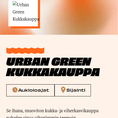
URBAN GREEN
KUKKAKAUPPA
Aukioloajat
Sijainti
Se ihana, muoviton kukka- ja viherkasvikauppa
palvelee sinua vihreämmin teemoin.