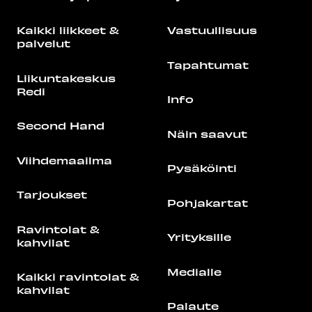
Kaikki liikkeet &
Vastuullisuus
palvelut
Tapahtumat
Liikuntakeskus
Redi
Info
Second Hand
Näin saavut
Viihdemaailma
Pysäköinti
Tarjoukset
Pohjakartat
Ravintolat &
Yrityksille
kahvilat
Medialle
Kaikki ravintolat &
kahvilat
Palaute