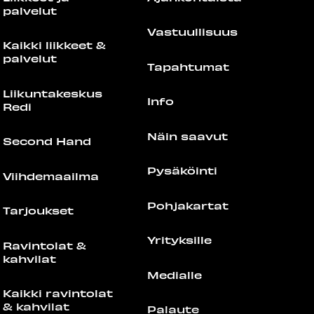
palvelut
Vastuullisuus
Kaikki liikkeet &
palvelut
Tapahtumat
Liikuntakeskus
Info
Redi
Näin saavut
Second Hand
Pysäköinti
Viihdemaailma
Pohjakartat
Tarjoukset
Yrityksille
Ravintolat &
kahvilat
Medialle
Kaikki ravintolat
& kahvilat
Palaute