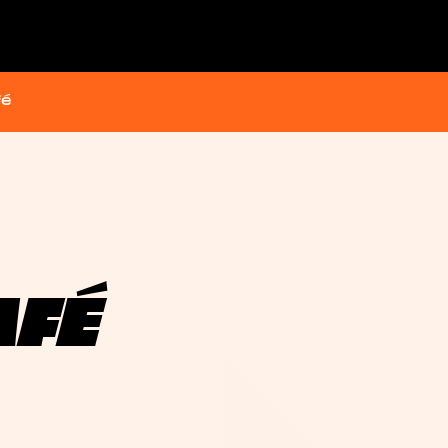
fé
AFÉ