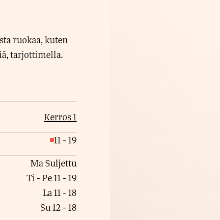
ista ruokaa, kuten
, tarjottimella.
Kerros 1
11
-
19
S
u
Ma
Suljettu
l
Ti - Pe
11
-
19
j
La
11
-
18
e
Su
12
-
18
t