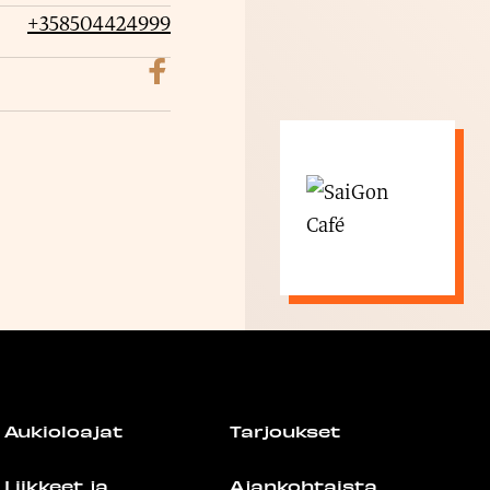
+358504424999
t
u
Aukioloajat
Tarjoukset
Liikkeet ja
Ajankohtaista