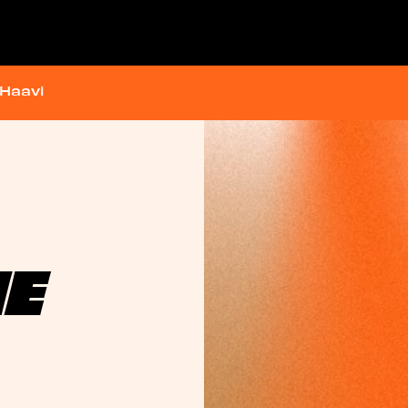
Haavi
NE