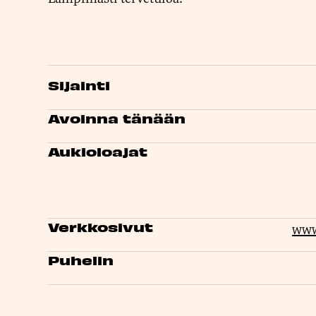
Sijainti
Avoinna tänään
Aukioloajat
Verkkosivut
www
Puhelin