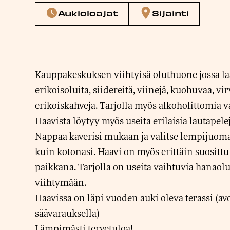
Aukioloajat
Sijainti
Kauppakeskuksen viihtyisä oluthuone jossa la
erikoisoluita, siidereitä, viinejä, kuohuvaa, vi
erikoiskahveja. Tarjolla myös alkoholittomia v
Haavista löytyy myös useita erilaisia lautapelej
Nappaa kaverisi mukaan ja valitse lempijuomas
kuin kotonasi. Haavi on myös erittäin suosittu 
paikkana. Tarjolla on useita vaihtuvia hanaolu
viihtymään.
Haavissa on läpi vuoden auki oleva terassi (a
säävarauksella)
Lämpimästi tervetuloa!