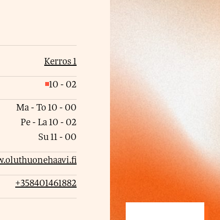
Kerros 1
10
-
02
S
u
Ma - To
10
-
00
l
Pe - La
10
-
02
j
Su
11
-
00
e
.oluthuonehaavi.fi
t
t
+358401461882
u