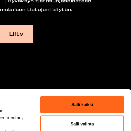
Hyväksyn
tietosuojaselosteen
mukaisen tietojeni käytön.
Salli kaikki
an
sen median,
Salli valinta