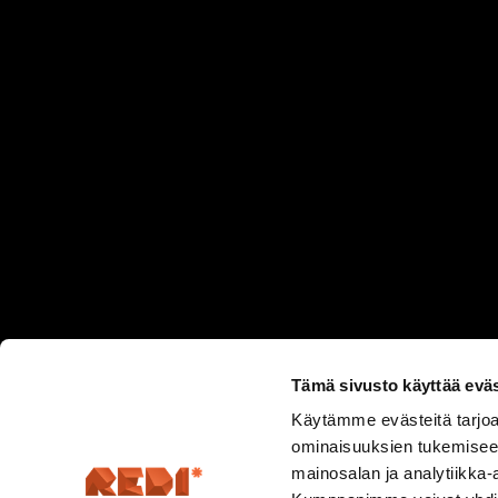
Tämä sivusto käyttää eväs
Käytämme evästeitä tarjoa
ominaisuuksien tukemisee
mainosalan ja analytiikka-