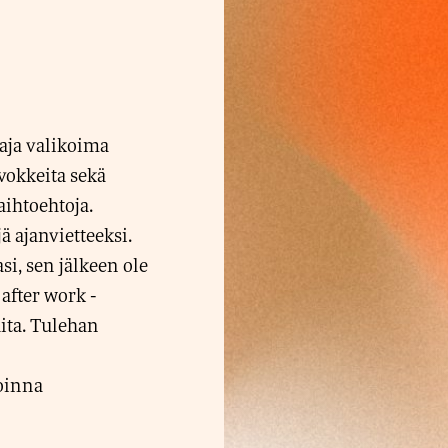
aja valikoima
rvokkeita sekä
aihtoehtoja.
ä ajanvietteeksi.
i, sen jälkeen ole
after work -
ita. Tulehan
voinna