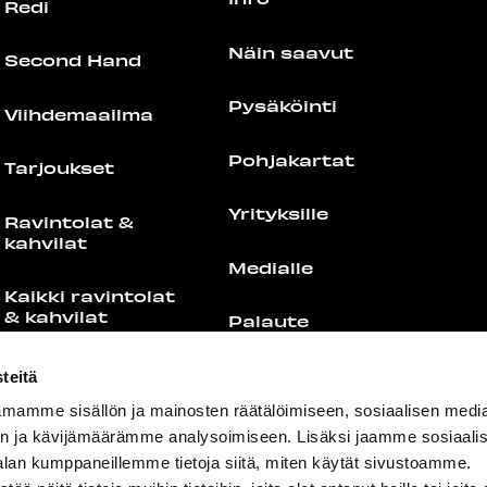
Redi
Näin saavut
Second Hand
Pysäköinti
Viihdemaailma
Pohjakartat
Tarjoukset
Yrityksille
Ravintolat &
kahvilat
Medialle
Kaikki ravintolat
& kahvilat
Palaute
Food Port
Yhteystiedot
teitä
mamme sisällön ja mainosten räätälöimiseen, sosiaalisen medi
Lounaslistat
n ja kävijämäärämme analysoimiseen. Lisäksi jaamme sosiaali
alan kumppaneillemme tietoja siitä, miten käytät sivustoamme.