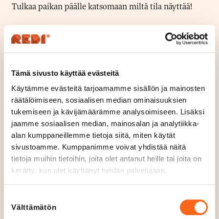
Tulkaa paikan päälle katsomaan miltä tila näyttää!
Kalasataman nuorisotalo on kiinni 6.7.- 9.8.
Sijainti
Tämä sivusto käyttää evästeitä
Kerros 3
Käytämme evästeitä tarjoamamme sisällön ja mainosten
räätälöimiseen, sosiaalisen median ominaisuuksien
Avoinna tänään
tukemiseen ja kävijämäärämme analysoimiseen. Lisäksi
Suljettu
S
jaamme sosiaalisen median, mainosalan ja analytiikka-
u
Aukioloajat
alan kumppaneillemme tietoja siitä, miten käytät
l
Ma - Su
Suljettu
sivustoamme. Kumppanimme voivat yhdistää näitä
j
tietoja muihin tietoihin, joita olet antanut heille tai joita on
Verkkosivut
kerätty, kun olet käyttänyt heidän palvelujaan.
e
nuorten.hel.fi/nuorisotalot/kalasataman-nuorisotalo/
t
Suostumuksen
t
Puhelin
Välttämätön
valinta
+358 505274193
u