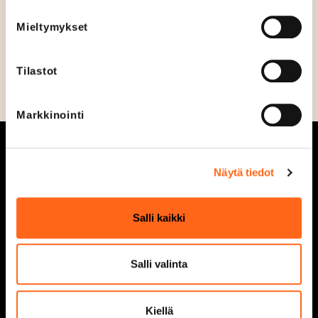
Sosiaalinen media
Mieltymykset
Tilastot
Markkinointi
Näytä tiedot
Aukioloajat
Tarjoukset
Salli kaikki
Liikkeet ja palvelut
Ajankohtaista
Salli valinta
Kaikki liikkeet &
Vastuullisuus
palvelut
Tapahtumat
Kiellä