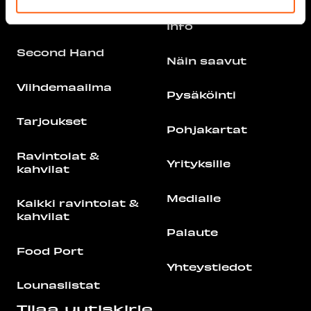
Liikuntakeskus
Redi
Info
Second Hand
Näin saavut
Viihdemaailma
Pysäköinti
Tarjoukset
Pohjakartat
Ravintolat &
Yrityksille
kahvilat
Medialle
Kaikki ravintolat &
kahvilat
Palaute
Food Port
Yhteystiedot
Lounaslistat
Tilaa uutiskirje