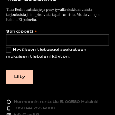
Tilaa Redin uutiskirje ja pysy jyvällä eksklusiivisista
tarjouksista ja inspiroivista tapahtumista. Mutta vain jos
haluat. Ei paineita.
Sähköposti
*
Hyväksyn
tietosuojaselosteen
mukaisen tietojeni käytön.
Hermannin rantatie 5, 00580 Helsinki
+358 44 755 4308
info@redi.fi