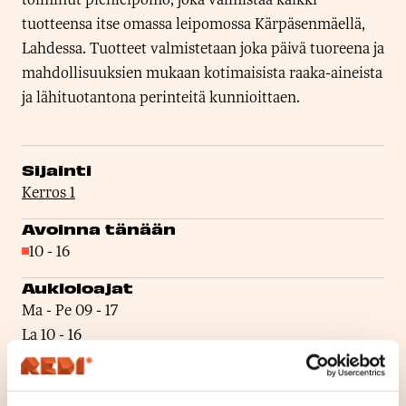
tuotteensa itse omassa leipomossa Kärpäsenmäellä,
Lahdessa. Tuotteet valmistetaan joka päivä tuoreena ja
mahdollisuuksien mukaan kotimaisista raaka-aineista
ja lähituotantona perinteitä kunnioittaen.
Sijainti
Kerros 1
Avoinna tänään
10
-
16
S
u
Aukioloajat
l
Ma - Pe
09
-
17
j
La
10
-
16
e
Su
Suljettu
t
Verkkosivut
t