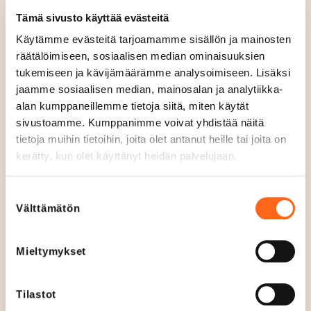
www.mytajaistenkotileipomo.fi/
u
Tämä sivusto käyttää evästeitä
Puhelin
Käytämme evästeitä tarjoamamme sisällön ja mainosten
+358451105255
räätälöimiseen, sosiaalisen median ominaisuuksien
tukemiseen ja kävijämäärämme analysoimiseen. Lisäksi
Sosiaalinen media
jaamme sosiaalisen median, mainosalan ja analytiikka-
alan kumppaneillemme tietoja siitä, miten käytät
sivustoamme. Kumppanimme voivat yhdistää näitä
tietoja muihin tietoihin, joita olet antanut heille tai joita on
kerätty, kun olet käyttänyt heidän palvelujaan.
Poikkeusaukioloajat
Suostumuksen
Välttämätön
valinta
31.10.2026
12
-
18
Pyhäinpäivä
Mieltymykset
6.12.2026
12
-
18
Itsenäisyyspäivä
Tilastot