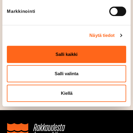
24.12.2026
Suljettu
Jouluaatto*
Markkinointi
25.12.2026
Suljettu
Joulupäivä*
Näytä tiedot
26.12.2026
12
-
18
Tapaninpäivä
Salli kaikki
31.12.2026
10
-
18
Uudenvuodenaatto
Salli valinta
Kiellä