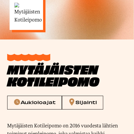
MYTÄJÄISTEN
KOTILEIPOMO
Aukioloajat
Sijainti
Mytäjäisten Kotileipomo on 2016 vuodesta lähtien
toiminut pienleipomo, joka valmistaa kaikki