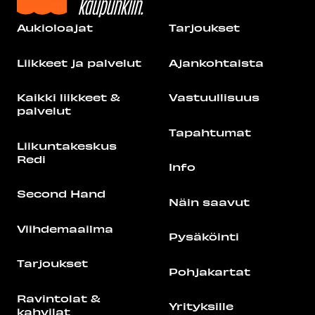
Aukioloajat
Tarjoukset
Liikkeet ja palvelut
Ajankohtaista
Kaikki liikkeet &
Vastuullisuus
palvelut
Tapahtumat
Liikuntakeskus
Redi
Info
Second Hand
Näin saavut
Viihdemaailma
Pysäköinti
Tarjoukset
Pohjakartat
Ravintolat &
Yrityksille
kahvilat