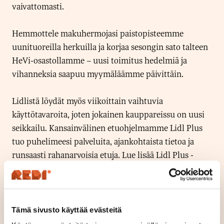
vaivattomasti.
Hemmottele makuhermojasi paistopisteemme
uunituoreilla herkuilla ja korjaa sesongin sato talteen
HeVi-osastollamme – uusi toimitus hedelmiä ja
vihanneksia saapuu myymäläämme päivittäin.
Lidlistä löydät myös viikoittain vaihtuvia
käyttötavaroita, joten jokainen kauppareissu on uusi
seikkailu. Kansainvälinen etuohjelmamme Lidl Plus
tuo puhelimeesi palveluita, ajankohtaista tietoa ja
runsaasti rahanarvoisia etuja. Lue lisää Lidl Plus -
sovelluksesta nettisivuiltamme ja liity säästämisen
etujoukkoon!
Sijaitsemme Redin K1.kerroksessa.
Tämä sivusto käyttää evästeitä