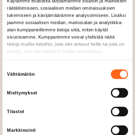
Käytämme evästeitä tarjoamamme sisällön ja mainosten
Kassojemme vierestä löydät Postin Smartpost-
räätälöimiseen, sosiaalisen median ominaisuuksien
automaatin, joka näkyy saapumisilmoituksessa
tukemiseen ja kävijämäärämme analysoimiseen. Lisäksi
nimellä ”Smartpost, Lidl”. Huomioithan, että Redissä
jaamme sosiaalisen median, mainosalan ja analytiikka-
alan kumppaneillemme tietoja siitä, miten käytät
on sijaitsee myös ”Smartpost, Redi” -automaatti, jonka
sivustoamme. Kumppanimme voivat yhdistää näitä
löydät 3.kerroksesta.
tietoja muihin tietoihin, joita olet antanut heille tai joita on
kerätty, kun olet käyttänyt heidän palvelujaan.
Sijainti
Suostumuksen
Kerros K1
Välttämätön
valinta
Avoinna tänään
07
-
22
A
Mieltymykset
v
Aukioloajat
o
Ma - La
07
-
22
Tilastot
i
Su
10
-
22
n
Markkinointi
Verkkosivut
n