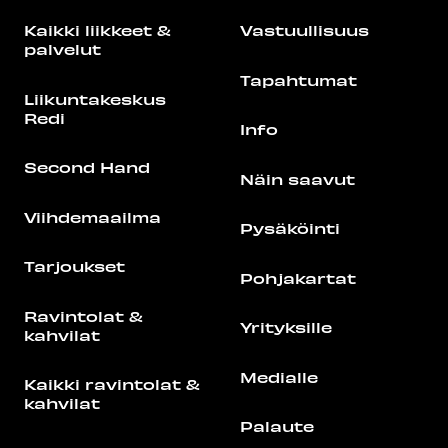
Kaikki liikkeet &
Vastuullisuus
palvelut
Tapahtumat
Liikuntakeskus
Redi
Info
Second Hand
Näin saavut
Viihdemaailma
Pysäköinti
Tarjoukset
Pohjakartat
Ravintolat &
Yrityksille
kahvilat
Medialle
Kaikki ravintolat &
kahvilat
Palaute