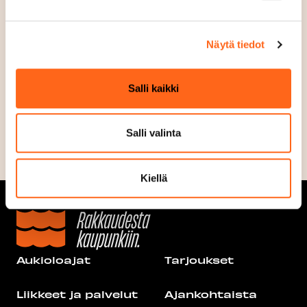
www.lidl.fi
a
Puhelin
Näytä tiedot
09 424 52 111
Sosiaalinen media
Salli kaikki
Salli valinta
Kiellä
Aukioloajat
Tarjoukset
Liikkeet ja palvelut
Ajankohtaista