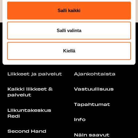
Salli kaikki
Salli valinta
Kiellä
Aukioloajat
Tarjoukset
Liikkeet ja palvelut
Ajankohtaista
Kaikki liikkeet &
Vastuullisuus
palvelut
Tapahtumat
Liikuntakeskus
Redi
Info
Second Hand
Näin saavut