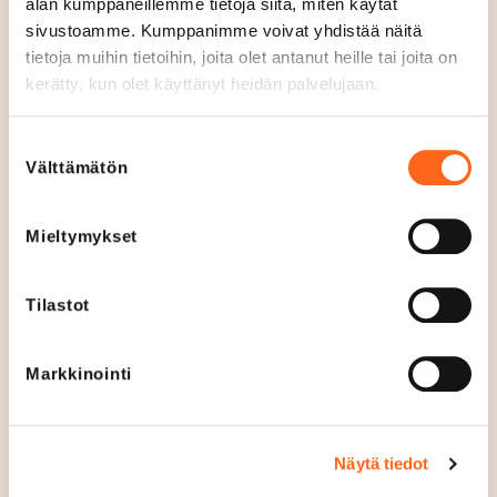
alan kumppaneillemme tietoja siitä, miten käytät
j
La
11
-
21
sivustoamme. Kumppanimme voivat yhdistää näitä
e
Su
12
-
21
tietoja muihin tietoihin, joita olet antanut heille tai joita on
t
kerätty, kun olet käyttänyt heidän palvelujaan.
Verkkosivut
t
www.kotipizza.fi
u
Suostumuksen
Puhelin
Välttämätön
valinta
0504702555
Sosiaalinen media
Mieltymykset
Tilastot
Menu
Avaa menu
Markkinointi
Lounaslista
Näytä tiedot