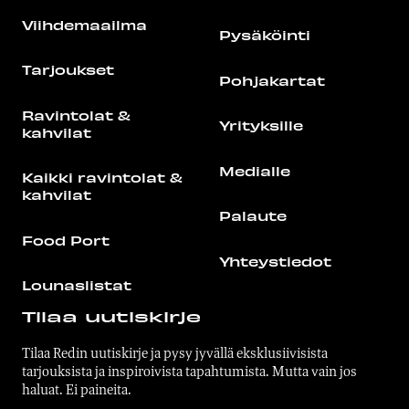
Viihdemaailma
Pysäköinti
Tarjoukset
Pohjakartat
Ravintolat &
Yrityksille
kahvilat
Medialle
Kaikki ravintolat &
kahvilat
Palaute
Food Port
Yhteystiedot
Lounaslistat
Tilaa uutiskirje
Tilaa Redin uutiskirje ja pysy jyvällä eksklusiivisista
tarjouksista ja inspiroivista tapahtumista. Mutta vain jos
haluat. Ei paineita.