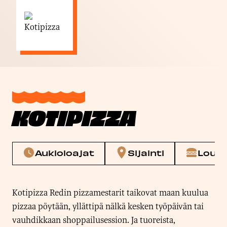
KOTIPIZZA
Aukioloajat
Sijainti
Louna
Kotipizza Redin pizzamestarit taikovat maan kuulua
pizzaa pöytään, yllättipä nälkä kesken työpäivän tai
vauhdikkaan shoppailusession. Ja tuoreista,