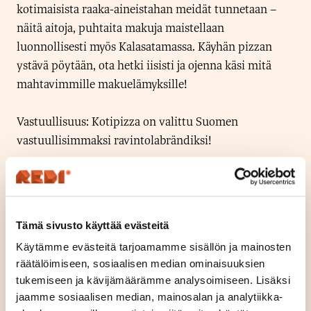
kotimaisista raaka-aineistahan meidät tunnetaan –
näitä aitoja, puhtaita makuja maistellaan
luonnollisesti myös Kalasatamassa. Käyhän pizzan
ystävä pöytään, ota hetki iisisti ja ojenna käsi mitä
mahtavimmille makuelämyksille!
Vastuullisuus: Kotipizza on valittu Suomen
vastuullisimmaksi ravintolabrändiksi!
Sijainti
Kerros K1
Tämä sivusto käyttää evästeitä
Avoinna tänään
Käytämme evästeitä tarjoamamme sisällön ja mainosten
12
-
21
S
räätälöimiseen, sosiaalisen median ominaisuuksien
tukemiseen ja kävijämäärämme analysoimiseen. Lisäksi
u
Aukioloajat
jaamme sosiaalisen median, mainosalan ja analytiikka-
l
Ma - Pe
10.30
-
21