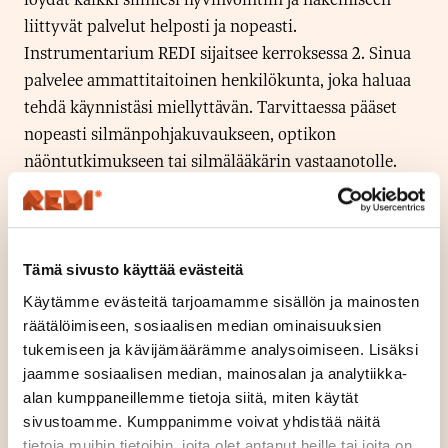
liittyvät palvelut helposti ja nopeasti.
Instrumentarium REDI sijaitsee kerroksessa 2. Sinua
palvelee ammattitaitoinen henkilökunta, joka haluaa
tehdä käynnistäsi miellyttävän. Tarvittaessa pääset
nopeasti silmänpohjakuvaukseen, optikon
näöntutkimukseen tai silmälääkärin vastaanotolle.
Laajasta kehysvalikoimasta löydät muodin
huippumerkit. Solaris aurinkolasi-hyllystä voit hakea
kauden makeimmat aurinkolasit!
Tämä sivusto käyttää evästeitä
Me täällä Instrumentariumilla olemme sinua varten ja
Käytämme evästeitä tarjoamamme sisällön ja mainosten
olet meille lämpimästi tervetullut!
räätälöimiseen, sosiaalisen median ominaisuuksien
tukemiseen ja kävijämäärämme analysoimiseen. Lisäksi
jaamme sosiaalisen median, mainosalan ja analytiikka-
alan kumppaneillemme tietoja siitä, miten käytät
Sijainti
sivustoamme. Kumppanimme voivat yhdistää näitä
Kerros 2
tietoja muihin tietoihin, joita olet antanut heille tai joita on