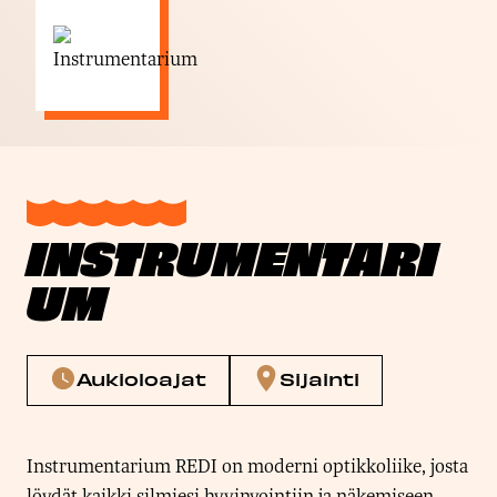
INSTRUMENTARI
UM
Aukioloajat
Sijainti
Instrumentarium REDI on moderni optikkoliike, josta
löydät kaikki silmiesi hyvinvointiin ja näkemiseen