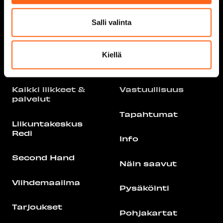
Salli valinta
Aukioloajat
Tarjoukset
Kiellä
Liikkeet ja palvelut
Ajankohtaista
Kaikki liikkeet &
Vastuullisuus
palvelut
Tapahtumat
Liikuntakeskus
Redi
Info
Second Hand
Näin saavut
Viihdemaailma
Pysäköinti
Tarjoukset
Pohjakartat