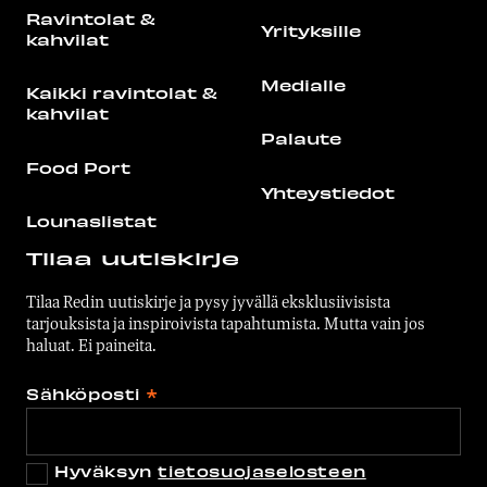
Ravintolat &
Yrityksille
kahvilat
Medialle
Kaikki ravintolat &
kahvilat
Palaute
Food Port
Yhteystiedot
Lounaslistat
Tilaa uutiskirje
Tilaa Redin uutiskirje ja pysy jyvällä eksklusiivisista
tarjouksista ja inspiroivista tapahtumista. Mutta vain jos
haluat. Ei paineita.
Sähköposti
*
Hyväksyn
tietosuojaselosteen