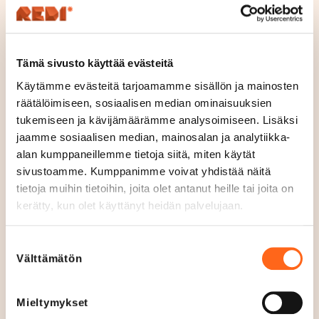
sämpylät leivotaan ravintolassa paikan päällä. Ja sen
maistaa.
Tämä sivusto käyttää evästeitä
Käytämme evästeitä tarjoamamme sisällön ja mainosten
Sijainti
räätälöimiseen, sosiaalisen median ominaisuuksien
Kerros 1
tukemiseen ja kävijämäärämme analysoimiseen. Lisäksi
jaamme sosiaalisen median, mainosalan ja analytiikka-
Avoinna tänään
alan kumppaneillemme tietoja siitä, miten käytät
10.30
-
21
S
sivustoamme. Kumppanimme voivat yhdistää näitä
u
Aukioloajat
tietoja muihin tietoihin, joita olet antanut heille tai joita on
l
Ma - La
10.30
-
21
kerätty, kun olet käyttänyt heidän palvelujaan.
j
Su
12
-
20
e
Suostumuksen
Puhelin
Välttämätön
t
valinta
+358401614119
t
u
Mieltymykset