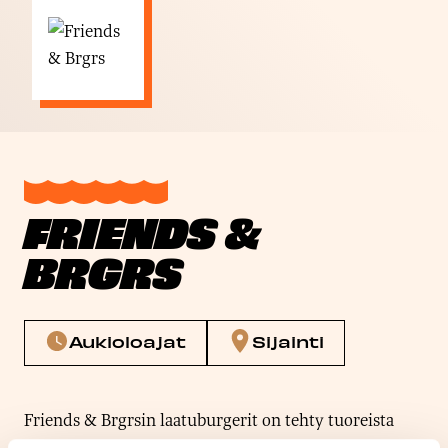
FRIENDS &
BRGRS
Aukioloajat
Sijainti
Friends & Brgrsin laatuburgerit on tehty tuoreista
kotimaisista raaka-aineista. Pihvit jauhetaan ja