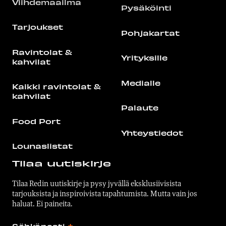
Viihdemaailma
Pysäköinti
Tarjoukset
Pohjakartat
Ravintolat &
Yrityksille
kahvilat
Medialle
Kaikki ravintolat &
kahvilat
Palaute
Food Port
Yhteystiedot
Lounaslistat
Tilaa uutiskirje
Tilaa Redin uutiskirje ja pysy jyvällä eksklusiivisista
tarjouksista ja inspiroivista tapahtumista. Mutta vain jos
haluat. Ei paineita.