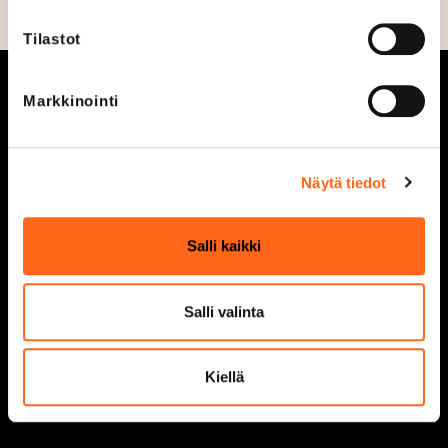
Tilastot
Markkinointi
Aukioloajat
Tarjoukset
Näytä tiedot
Liikkeet ja palvelut
Ajankohtaista
Salli kaikki
Kaikki liikkeet &
Vastuullisuus
palvelut
Salli valinta
Tapahtumat
Liikuntakeskus
Redi
Info
Kiellä
Second Hand
Näin saavut