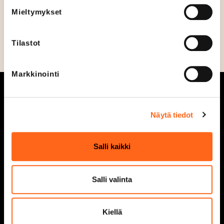
Mieltymykset
Tilastot
Markkinointi
Näytä tiedot
Aukioloajat
Tarjoukset
Salli kaikki
Liikkeet ja palvelut
Ajankohtaista
Salli valinta
Kaikki liikkeet &
Vastuullisuus
palvelut
Tapahtumat
Kiellä
Liikuntakeskus
Redi