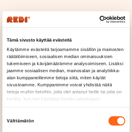
Sijainti
Kerros 3
Avoinna tänään
Tämä sivusto käyttää evästeitä
12
-
20
A
Käytämme evästeitä tarjoamamme sisällön ja mainosten
v
räätälöimiseen, sosiaalisen median ominaisuuksien
Aukioloajat
o
tukemiseen ja kävijämäärämme analysoimiseen. Lisäksi
Ma - Pe
12
-
20
jaamme sosiaalisen median, mainosalan ja analytiikka-
i
La
12
-
18
alan kumppaneillemme tietoja siitä, miten käytät
n
Su
Suljettu
sivustoamme. Kumppanimme voivat yhdistää näitä
n
tietoja muihin tietoihin, joita olet antanut heille tai joita on
Verkkosivut
a
kerätty, kun olet käyttänyt heidän palvelujaan.
finscooter.com/
Puhelin
Suostumuksen
+358407545062
Välttämätön
valinta
Sosiaalinen media