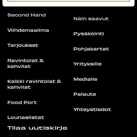
Info
Second Hand
Näin saavut
Viihdemaailma
Pysäköinti
Tarjoukset
Pohjakartat
Ravintolat &
Yrityksille
kahvilat
Medialle
Kaikki ravintolat &
kahvilat
Palaute
Food Port
Yhteystiedot
Lounaslistat
Tilaa uutiskirje