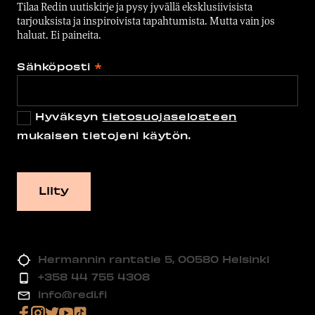
Tilaa Redin uutiskirje ja pysy jyvällä eksklusiivisista
tarjouksista ja inspiroivista tapahtumista. Mutta vain jos
haluat. Ei paineita.
Sähköposti
*
Hyväksyn
tietosuojaselosteen
mukaisen tietojeni käytön.
Hermannin rantatie 5, 00580 Helsinki
+358 44 755 4308
info@redi.fi