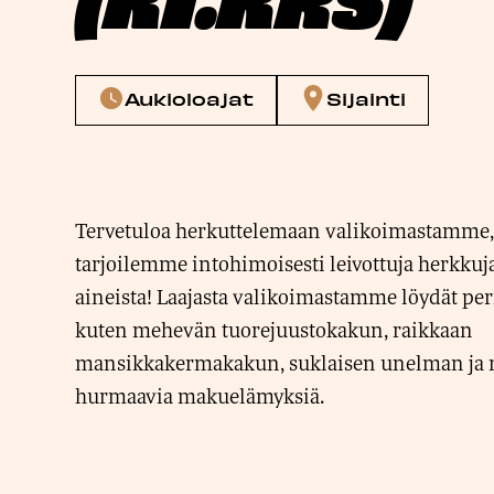
Aukioloajat
Sijainti
Tervetuloa herkuttelemaan valikoimastamme,
tarjoilemme intohimoisesti leivottuja herkkuj
aineista! Laajasta valikoimastamme löydät peri
kuten mehevän tuorejuustokakun, raikkaan
mansikkakermakakun, suklaisen unelman ja
hurmaavia makuelämyksiä.