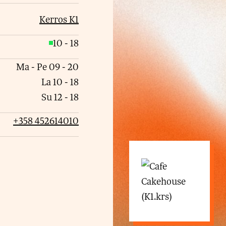
Kerros K1
10
-
18
A
v
Ma - Pe
09
-
20
o
La
10
-
18
i
Su
12
-
18
n
+358 452614010
n
a