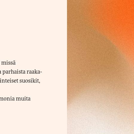
 missä
a parhaista raaka-
nteiset suosikit,
 monia muita