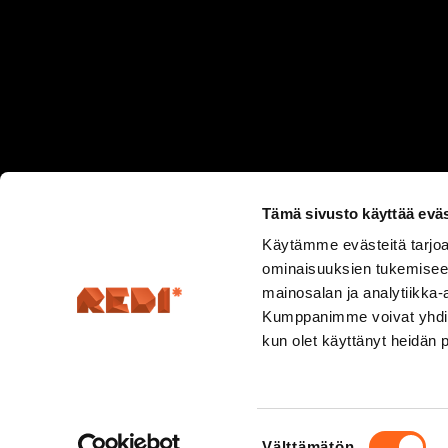
Tämä sivusto käyttää eväs
Käytämme evästeitä tarjoa
ominaisuuksien tukemisee
mainosalan ja analytiikka-
Kumppanimme voivat yhdistää 
kun olet käyttänyt heidän 
Hermannin rantatie 5, 00580 Helsinki
Suostumuksen
Välttämätön