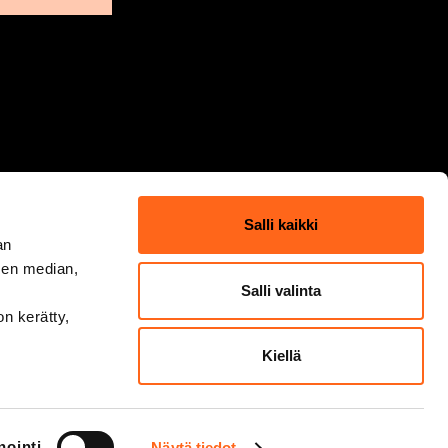
Salli kaikki
an
sen median,
Salli valinta
on kerätty,
Kiellä
nointi
Näytä tiedot