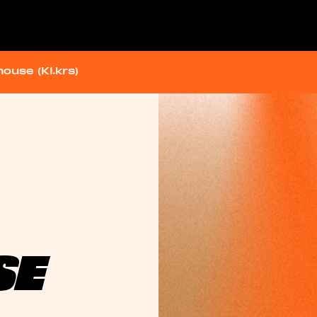
ouse (K1.krs)
SE