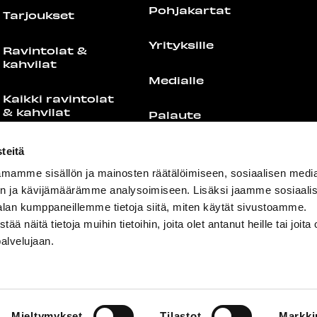
Pohjakartat
Tarjoukset
Yrityksille
Ravintolat &
kahvilat
Medialle
Kaikki ravintolat
& kahvilat
Palaute
Food Port
Yhteystiedot
teitä
mamme sisällön ja mainosten räätälöimiseen, sosiaalisen medi
Lounaslistat
n ja kävijämäärämme analysoimiseen. Lisäksi jaamme sosiaali
alan kumppaneillemme tietoja siitä, miten käytät sivustoamme.
näitä tietoja muihin tietoihin, joita olet antanut heille tai joita 
palvelujaan.
+358 44 755 4308
info@redi.fi
Mieltymykset
Tilastot
Markki