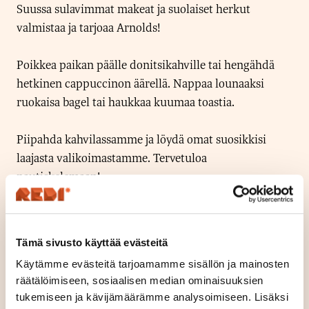
Suussa sulavimmat makeat ja suolaiset herkut
valmistaa ja tarjoaa Arnolds!
Poikkea paikan päälle donitsikahville tai hengähdä
hetkinen cappuccinon äärellä. Nappaa lounaaksi
ruokaisa bagel tai haukkaa kuumaa toastia.
Piipahda kahvilassamme ja löydä omat suosikkisi
laajasta valikoimastamme. Tervetuloa
nautiskelemaan!
Sijainti
Tämä sivusto käyttää evästeitä
Kerros 2
Käytämme evästeitä tarjoamamme sisällön ja mainosten
Avoinna tänään
räätälöimiseen, sosiaalisen median ominaisuuksien
10
-
18
tukemiseen ja kävijämäärämme analysoimiseen. Lisäksi
A