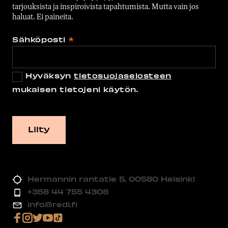
tarjouksista ja inspiroivista tapahtumista. Mutta vain jos
haluat. Ei paineita.
Sähköposti
*
Hyväksyn
tietosuojaselosteen
mukaisen tietojeni käytön.
Hermannin rantatie 5, 00580 Helsinki
+358 44 755 4308
info@redi.fi