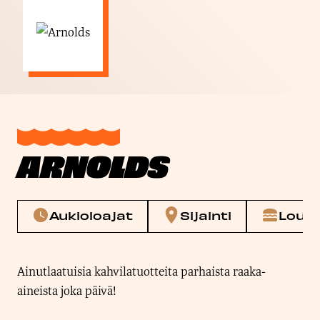
ARNOLDS
Aukioloajat
Sijainti
Louna
Ainutlaatuisia kahvilatuotteita parhaista raaka-
aineista joka päivä!