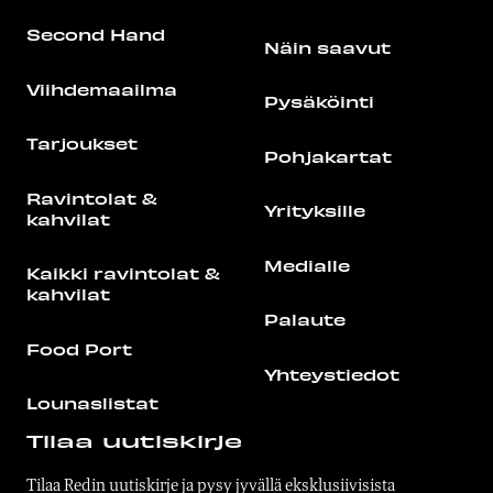
Second Hand
Näin saavut
Viihdemaailma
Pysäköinti
Tarjoukset
Pohjakartat
Ravintolat &
Yrityksille
kahvilat
Medialle
Kaikki ravintolat &
kahvilat
Palaute
Food Port
Yhteystiedot
Lounaslistat
Tilaa uutiskirje
Tilaa Redin uutiskirje ja pysy jyvällä eksklusiivisista