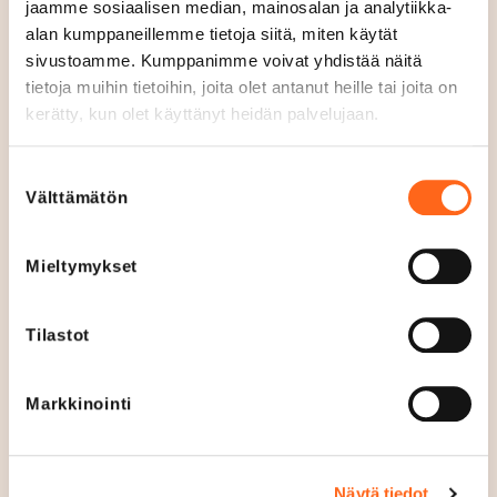
jaamme sosiaalisen median, mainosalan ja analytiikka-
v
Aukioloajat
alan kumppaneillemme tietoja siitä, miten käytät
o
Ma - Pe
09
-
20
sivustoamme. Kumppanimme voivat yhdistää näitä
i
La
10
-
18
tietoja muihin tietoihin, joita olet antanut heille tai joita on
n
Su
12
-
17
kerätty, kun olet käyttänyt heidän palvelujaan.
n
Verkkosivut
a
Suostumuksen
arnolds.fi
Välttämätön
valinta
Puhelin
+358451623674
Mieltymykset
Sosiaalinen media
Tilastot
Menu
Avaa menu
Markkinointi
Näytä tiedot