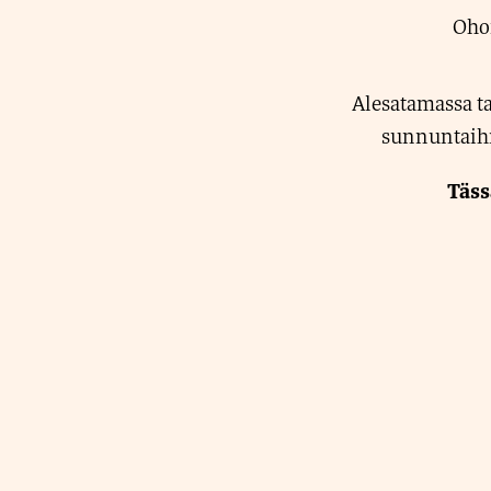
Ohoi
Alesatamassa tav
sunnuntaihi
Täss