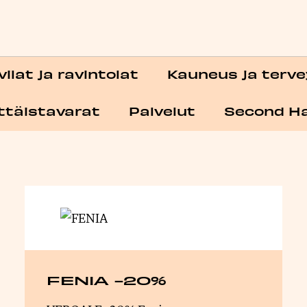
Kategoriat
ilat ja ravintolat
Kauneus ja terve
ittäistavarat
Palvelut
Second H
FENIA -20%