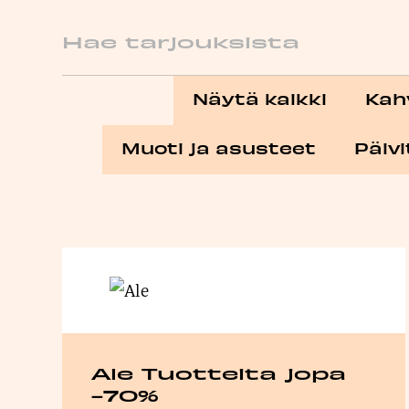
Hae
Näytä kaikki
Kahv
Muoti ja asusteet
Päiv
Ale Tuotteita jopa
-70%