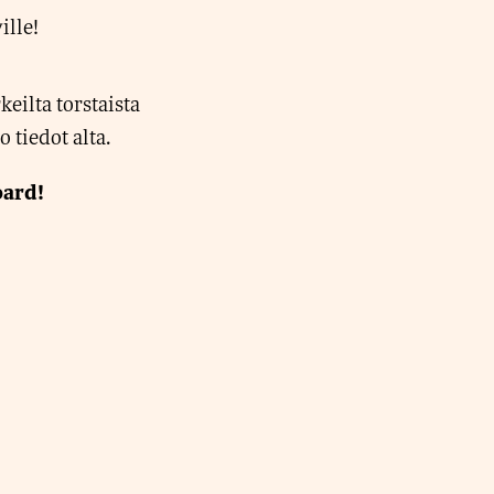
ille!
keilta torstaista
tiedot alta.
oard!