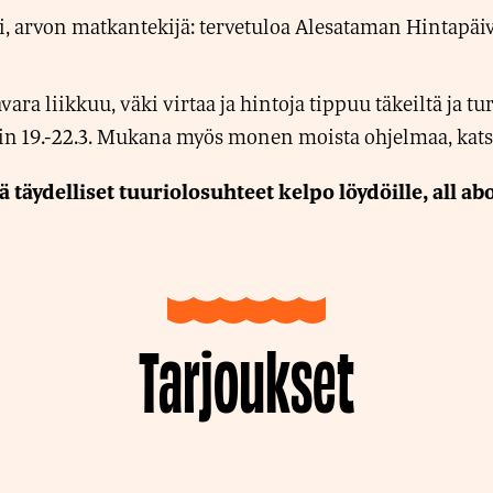
, arvon matkantekijä: tervetuloa Alesataman Hintapäiv
ara liikkuu, väki virtaa ja hintoja tippuu täkeiltä ja tur
n 19.-22.3. Mukana myös monen moista ohjelmaa, katso 
ä täydelliset tuuriolosuhteet kelpo löydöille, all ab
Tarjoukset